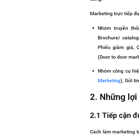
5.4 Đo lường và đánh giá hiệu
quả
Marketing trực tiếp 
6. Kinh nghiệm khi làm Marketing
trực tiếp
Nhóm truyền thốn
6.1 Xây dựng nội dung độc
Brochure/ catalog
đáo và hữu ích
Phiếu giảm giá, 
6.2 Giữ mối quan hệ với khách
hàng
(Door to door mar
7. Câu hỏi thường gặp khi làm
Marketing trực tiếp
Nhóm công cụ hiện
8. Kết luận
Marketing
), Gửi t
2. Những lợi
2.1 Tiếp cận 
Cách làm marketing t