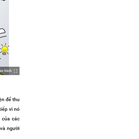
àn hình
ện để thu
tiếp vì nó
u của các
 và người