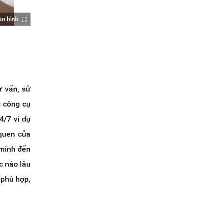
àn hình
ư vấn, sử
c công cụ
4/7 ví dụ
 quen của
 mình đến
c nào lâu
 phù hợp,