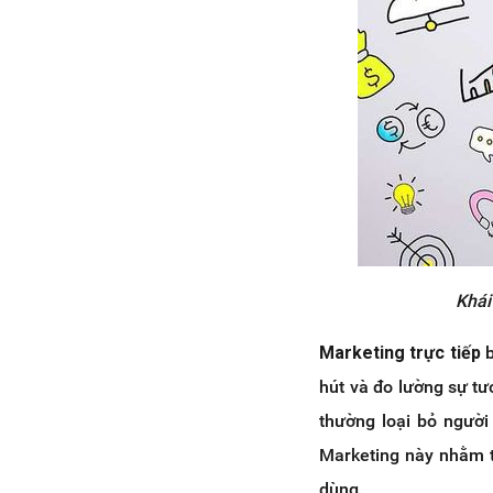
4.2 Gửi email (Email
marketing)
4.3 Marketing tận nhà (Door
to door leaflet marketing)
4.4 Bán hàng qua điện thoại
(Telemarketing)
4.5 Phiếu giảm giá (Coupon)
4.6 Phiếu khảo sát khách
hàng trực tiếp
4.7 Bán hàng trực tiếp (Direct
Selling)
Khái
5. 4 bước xây dựng chiến lược
Marketing trực tiếp
Marketing trực tiếp
5.1 Nghiên cứu thị trường
hút và đo lường sự tươ
5.2 Tạo lập danh sách Data
thường loại bỏ người
khách hàng
5.3 Lựa chọn công cụ
Marketing này nhằm t
Marketing phù hợp
dùng.