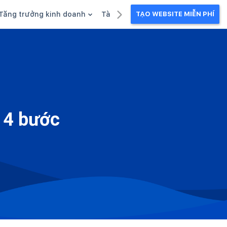
Tăng trưởng kinh doanh
Tài liệu kinh doanh
TẠO WEBSITE MIỄN PHÍ
g
Khuyến mãi
Ebook
Chăm sóc khách hàng
Câu chuyện kinh doanh
Webinar
à 4 bước