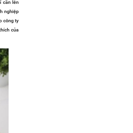
ỉ cần lên
nh nghiệp
o công ty
thích của