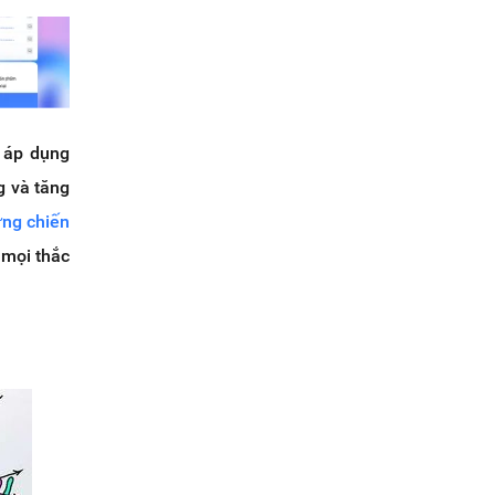
c áp dụng
g và tăng
ựng chiến
 mọi thắc