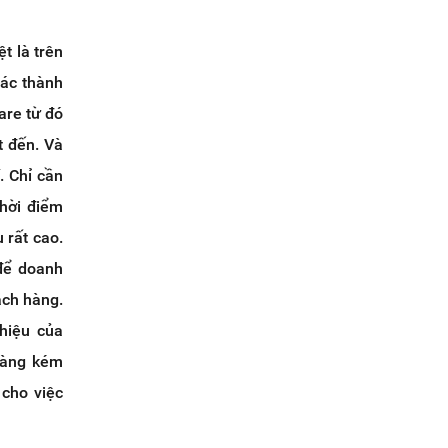
t là trên
các thành
are từ đó
t đến. Và
. Chỉ cần
hời điểm
 rất cao.
 để doanh
ách hàng.
hiệu của
 càng kém
 cho việc