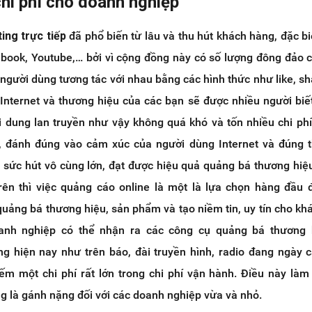
chi phí cho doanh nghiệp
ing trực tiếp
đã phổ biến từ lâu và thu hút khách hàng, đặc biệ
book, Youtube,… bởi vì cộng đồng này có số lượng đông đảo 
người dùng tương tác với nhau bằng các hình thức như like, sh
 Internet và thương hiệu của các bạn sẽ được nhiều người biế
i dung lan truyền như vậy không quá khó và tốn nhiều chi phí
, đánh đúng vào cảm xúc của người dùng Internet và đúng t
 sức hút vô cùng lớn, đạt được hiệu quả quảng bá thương hiệu
ên thì việc quảng cáo online là một là lựa chọn hàng đầu
quảng bá thương hiệu, sản phẩm và tạo niềm tin, uy tín cho kh
anh nghiệp có thể nhận ra các công cụ quảng bá thương 
ng hiện nay như trên báo, đài truyền hình, radio đang ngày
ếm một chi phí rất lớn trong chi phí vận hành. Điều này làm
g là gánh nặng đối với các doanh nghiệp vừa và nhỏ.