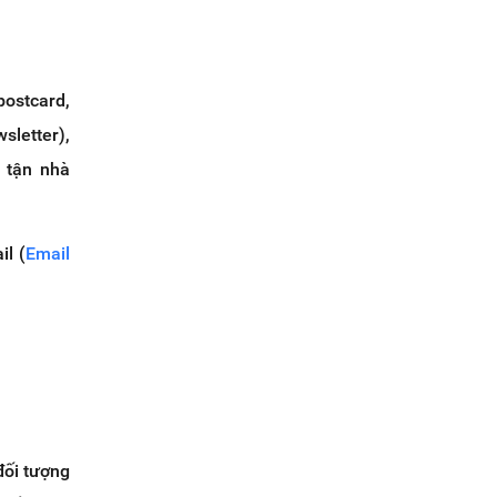
ostcard,
sletter),
ị tận nhà
l (
Email
đối tượng