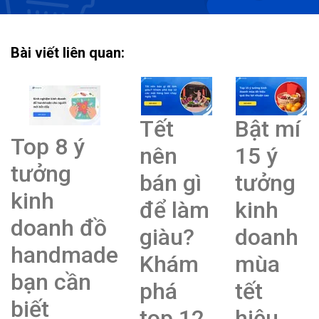
Bài viết liên quan:
Tết
Bật mí
Top 8 ý
nên
15 ý
tưởng
bán gì
tưởng
kinh
để làm
kinh
doanh đồ
giàu?
doanh
handmade
Khám
mùa
bạn cần
phá
tết
biết
top 12
hiệu