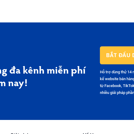
BẮT ĐẦU 
g đa kênh miễn phí
Hỗ trợ dùng thử 14 
kế website bán hàn
m nay!
từ Facebook, TikTok
nhiều giải pháp ph