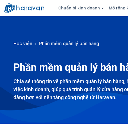
Chuẩn bị kinh doanh
Mở rộng 
Ý tưởng kinh doanh
Hình thức bá
Sản phẩm kinh doanh
Bán hàng onl
Học viện
Phần mềm quản lý bán hàng
Nguồn hàng
Bán hàng đa
Kiểm soát nguồn vốn
Bán hàng we
Phần mềm quản lý bán h
Kinh nghiệm kinh doanh
Bán hàng trê
Kiến thức, thuật ngữ
Bán hàng trê
Chia sẻ thông tin về phần mềm quản lý bán hàng, 
việc kinh doanh, giúp quá trình quản lý cửa hàng o
Bán tại cửa 
dàng hơn với nền tảng công nghệ từ Haravan.