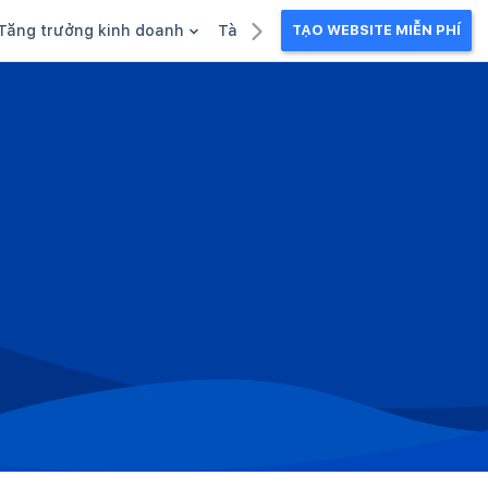
Tăng trưởng kinh doanh
Tài liệu kinh doanh
TẠO WEBSITE MIỄN PHÍ
g
Khuyến mãi
Ebook
Chăm sóc khách hàng
Câu chuyện kinh doanh
Webinar