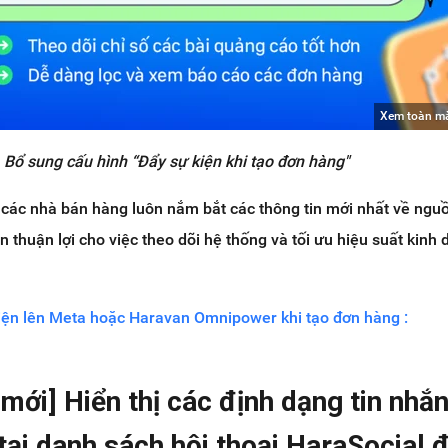
Xem toàn m
Bổ sung cấu hình “Đẩy sự kiện khi tạo đơn hàng"
 các nhà bán hàng luôn nắm bắt các thông tin mới nhất về ngu
n thuận lợi cho việc theo dõi hệ thống và tối ưu hiệu suất kinh
iện lên Meta hoặc Haravan Omnipower khi tạo đơn hàng :
 mới] Hiển thị các định dạng tin nhắ
tại danh sách hội thoại HaraSocial đ