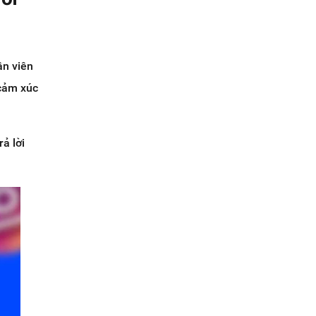
ân viên
 cảm xúc
ả lời