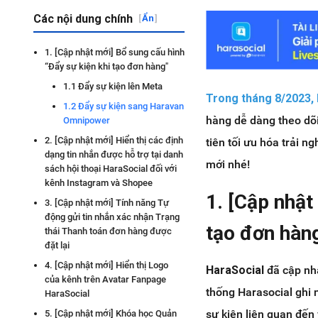
Các nội dung chính
[
Ẩn
]
1. [Cập nhật mới] Bổ sung cấu hình
“Đẩy sự kiện khi tạo đơn hàng"
1.1 Đẩy sự kiện lên Meta
Trong tháng 8/2023, 
1.2 Đẩy sự kiện sang Haravan
hàng dễ dàng theo dõi
Omnipower
2. [Cập nhật mới] Hiển thị các định
tiên tối ưu hóa trải 
dạng tin nhắn được hỗ trợ tại danh
mới nhé!
sách hội thoại HaraSocial đối với
kênh Instagram và Shopee
1. [Cập nhật
3. [Cập nhật mới] Tính năng Tự
động gửi tin nhắn xác nhận Trạng
tạo đơn hàn
thái Thanh toán đơn hàng được
đặt lại
4. [Cập nhật mới] Hiển thị Logo
HaraSocial
đã cập nh
của kênh trên Avatar Fanpage
thống Harasocial ghi 
HaraSocial
sự kiện liên quan đến 
5. [Cập nhật mới] Khóa học Quản