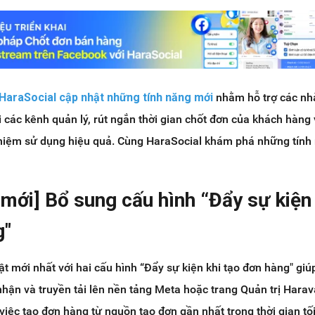
HaraSocial cập nhật những tính năng mới
nhằm hỗ trợ các nh
 các kênh quản lý, rút ngắn thời gian chốt đơn của khách hàng
nghiệm sử dụng hiệu quả. Cùng HaraSocial khám phá những tính
 mới] Bổ sung cấu hình “Đẩy sự kiện
g"
ật mới nhất với hai cấu hình “Đẩy sự kiện khi tạo đơn hàng" giú
nhận và truyền tải lên nền tảng Meta hoặc trang Quản trị Hara
việc tạo đơn hàng từ nguồn tạo đơn gần nhất trong thời gian tố