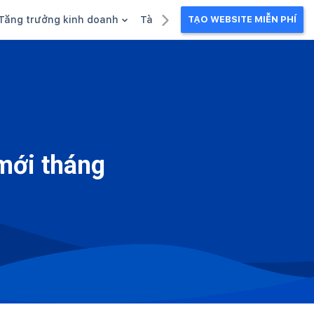
Tăng trưởng kinh doanh
Tài liệu kinh doanh
TẠO WEBSITE MIỄN PHÍ
g
Khuyến mãi
Ebook
Chăm sóc khách hàng
Câu chuyện kinh doanh
Webinar
mới tháng