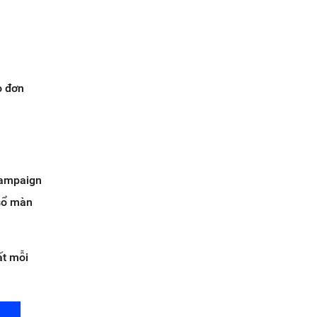
o đơn
campaign
 sổ màn
ất mỗi