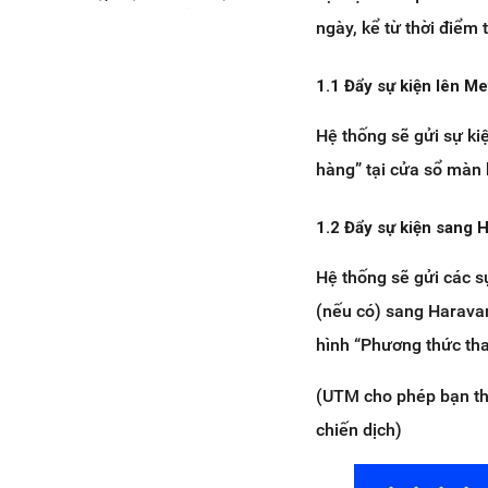
trị cùng Haravan đã có trên mục
ngày, kể từ thời điểm
Hỗ trợ ở trang HaraSocial
6. [Cập nhật mới] Tìm hiểu Giao
1.1 Đẩy sự kiện lên Me
thức chuyển giao trên Facebook
và những cập nhật mới nhất để
không sót tin nhắn
Hệ thống sẽ gửi sự k
Giao thức chuyển giao trên
hàng” tại cửa sổ màn 
Facebook là gì?
Giao thức Chuyển giao có ý
1.2 Đẩy sự kiện sang
nghĩa gì?
Vậy làm thế nào để khắc phục
Hệ thống sẽ gửi các
tình trạng trên?
(nếu có) sang Harava
7. [Cập nhật mới] Tính năng Tự
động lưu lại Email khi khách chat &
hình “Phương thức tha
chốt đơn trên Facebook
(UTM cho phép bạn the
8. [Cập nhật mới] Thay đổi mục
thông báo What's new từ Hello
chiến dịch)
Next sang AnnouceKit
9. [Cập nhật mới] Bổ sung kênh