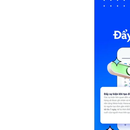
Zalo cho các báo cáo tại
HaraSocial
10. [Cập nhật mới] Cấu hình ẩn giá
và thay thế đường dẫn đến trang
Website xem chi tiết sản phẩm
trên tin nhắn mẫu gửi sản phẩm
TỔNG KẾT