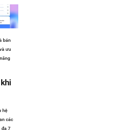
à bán
 và ưu
 năng
 khi
p hệ
van các
i đa 7