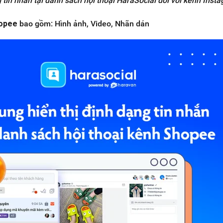
g tin nhắn tại danh sách hội thoại HaraSocial đối với kênh Inst
opee
bao gồm: Hình ảnh, Video, Nhãn dán