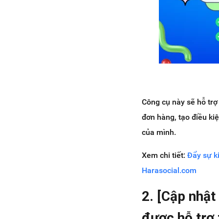
Công cụ này sẽ hỗ trợ
đơn hàng, tạo điều kiệ
của mình.
Xem chi tiết:
Đẩy sự k
Harasocial.com
2. [Cập nhật
được hỗ trợ 