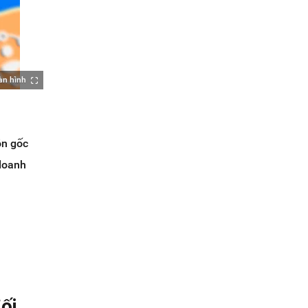
àn hình
ồn gốc
 doanh
n
ối