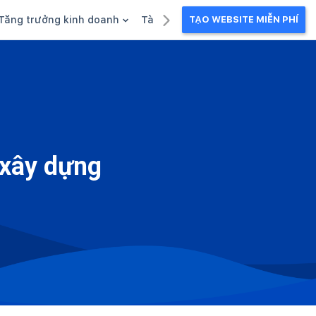
Tăng trưởng kinh doanh
Tài liệu kinh doanh
TẠO WEBSITE MIỄN PHÍ
g
Khuyến mãi
Ebook
Chăm sóc khách hàng
Câu chuyện kinh doanh
Webinar
 xây dựng