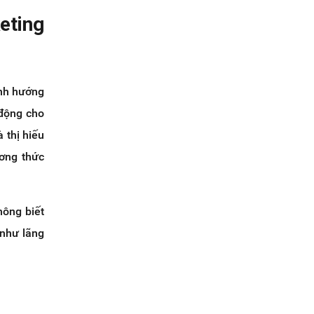
eting
ịnh hướng
 động cho
 thị hiếu
ơng thức
hông biết
 như lãng