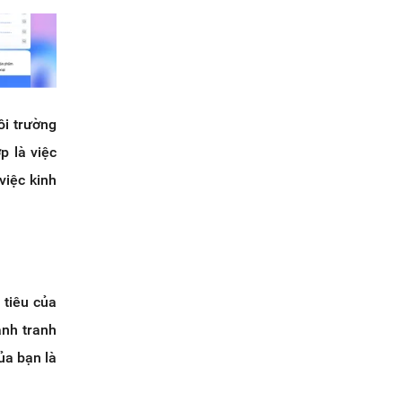
ôi trường
p là việc
việc kinh
 tiêu của
ạnh tranh
ủa bạn là