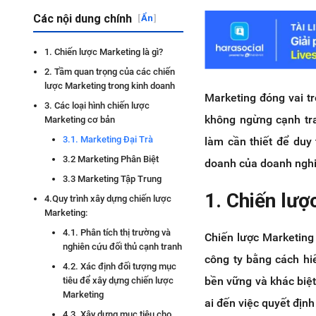
Các nội dung chính
[
Ẩn
]
1. Chiến lược Marketing là gì?
2. Tầm quan trọng của các chiến
lược Marketing trong kinh doanh
Marketing đóng vai t
3. Các loại hình chiến lược
không ngừng cạnh tra
Marketing cơ bản
3.1. Marketing Đại Trà
làm cần thiết để duy 
3.2 Marketing Phân Biệt
doanh của doanh nghi
3.3 Marketing Tập Trung
1. Chiến lượ
4.Quy trình xây dựng chiến lược
Marketing:
4.1. Phân tích thị trường và
Chiến lược Marketing
nghiên cứu đối thủ cạnh tranh
công ty bằng cách hi
4.2. Xác định đối tượng mục
bền vững và khác biệt
tiêu để xây dựng chiến lược
Marketing
ai đến việc quyết địn
4.3. Xây dựng mục tiêu cho