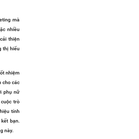
keting mà
oặc nhiều
cải thiện
 thị hiếu
tốt nhiệm
u cho các
i phụ nữ
 cuộc trò
hiệu tính
 kết bạn.
g này.