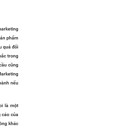
marketing
 sản phẩm
u quả đối
hắc trong
 cầu cũng
Marketing
thành nếu
oi là một
g cáo của
công khác