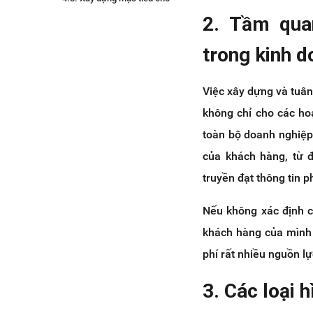
chiến lược Marketing
2. Tầm qua
4.4. Lựa chọn các công cụ
marketing phù hợp
trong kinh 
5. Một số lưu ý khi xây dựng chiến
lược Marketing
Việc xây dựng và tuân
5.1. Lãng phí tài nguyên và
không chỉ cho các ho
ngân sách cho các chiến lược
tiếp thị đắt tiền
toàn bộ doanh nghiệp.
5.2. Không xác định được thị
của khách hàng, từ 
trường và đối tượng mục tiêu
truyền đạt thông tin 
Nếu không xác định c
khách hàng của mình 
phí rất nhiều nguồn lự
3. Các loại 