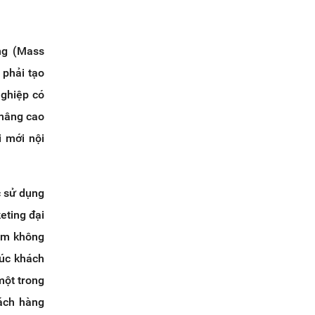
úng (Mass
 phải tạo
nghiệp có
 nâng cao
 mới nội
c sử dụng
eting đại
hẩm không
húc khách
một trong
ách hàng