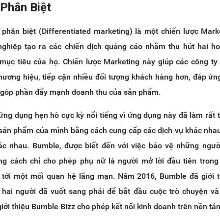
 Phân Biệt
 phân biệt (Differentiated marketing) là một chiến lược Mar
ghiệp tạo ra các chiến dịch quảng cáo nhằm thu hút hai h
mục tiêu của họ. Chiến lược Marketing này giúp các công ty 
hương hiệu, tiếp cận nhiều đối tượng khách hàng hơn, đáp ứng
 góp phần đẩy mạnh doanh thu của sản phẩm.
ứng dụng hẹn hò cực kỳ nổi tiếng vì ứng dụng này đã làm rất 
 sản phẩm của mình bằng cách cung cấp các dịch vụ khác nha
c nhau. Bumble, được biết đến với việc bảo vệ những ngườ
ng cách chỉ cho phép phụ nữ là người mở lời đầu tiên trong
n tới một mối quan hệ lãng mạn. Năm 2016, Bumble đã giới t
hai người đã vuốt sang phải để bắt đầu cuộc trò chuyện và
giới thiệu Bumble Bizz cho phép kết nối kinh doanh trên nền tản