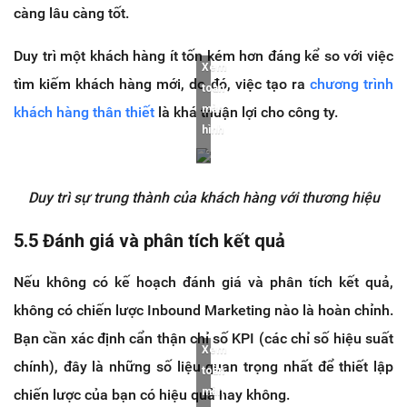
càng lâu càng tốt.
Duy trì một khách hàng ít tốn kém hơn đáng kể so với việc
Xem
tìm kiếm khách hàng mới, do đó, việc tạo ra
chương trình
toàn
màn
khách hàng thân thiết
là khá thuận lợi cho công ty.
hình
Duy trì sự trung thành của khách hàng với thương hiệu
5.5 Đánh giá và phân tích kết quả
Nếu không có kế hoạch đánh giá và phân tích kết quả,
không có chiến lược Inbound Marketing nào là hoàn chỉnh.
Bạn cần xác định cẩn thận chỉ số KPI (các chỉ số hiệu suất
Xem
chính), đây là những số liệu quan trọng nhất để thiết lập
toàn
màn
chiến lược của bạn có hiệu quả hay không.