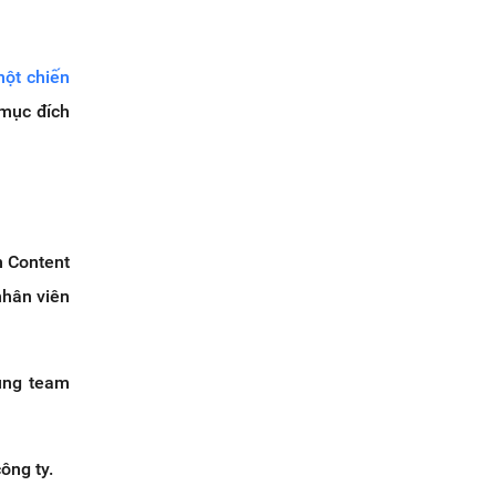
ột chiến
mục đích
m Content
nhân viên
cùng team
ông ty.