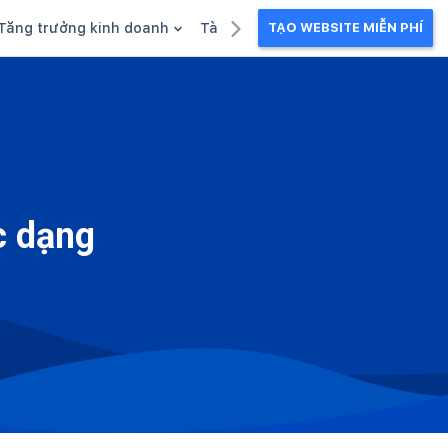
Tăng trưởng kinh doanh
Tài liệu kinh doanh
TẠO WEBSITE MIỄN PHÍ
g
Khuyến mãi
Ebook
Chăm sóc khách hàng
Câu chuyện kinh doanh
Webinar
c dạng