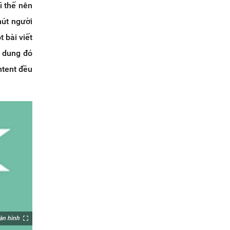
ì thế nên
hút người
 bài viết
i dung đó
ntent đều
àn hình