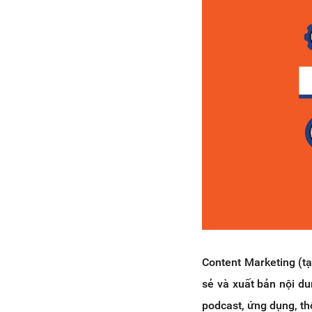
4.4 Kỹ năng học hỏi nhiều
điều mới
4.5 Kỹ năng SEO
4.6 Kỹ năng công nghệ
5. Ví dụ về Content Marketing
5.1 Content Marketing trên
Instagram
5.2 Content Marketing trên
Facebook
5.3 Content Marketing trên
Tik Tok
5.4 Infographic Content
Marketing
5.5 Blog Content Marketing
5.6 Podcast Content
Content Marketing (tạm
Marketing
sẻ và xuất bản nội du
5.7 Paid Ads Content
podcast, ứng dụng, th
Marketing