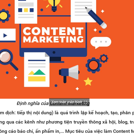
Xem toàn màn hình
Định nghĩa của Content Marketing
 dịch: tiếp thị nội dung) là quá trình lập kế hoạch, tạo, phân p
ng qua các kênh như phương tiện truyền thông xã hội, blog, t
ông cáo báo chí, ấn phẩm in,... Mục tiêu của việc làm Content 