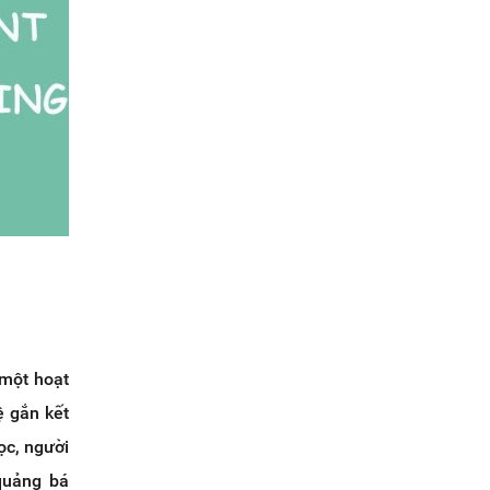
 một hoạt
ệ gắn kết
ọc, người
quảng bá