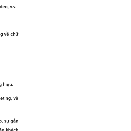
eo, v.v.
ng về chữ
g hiệu.
eting, và
p, sự gắn
hân khách