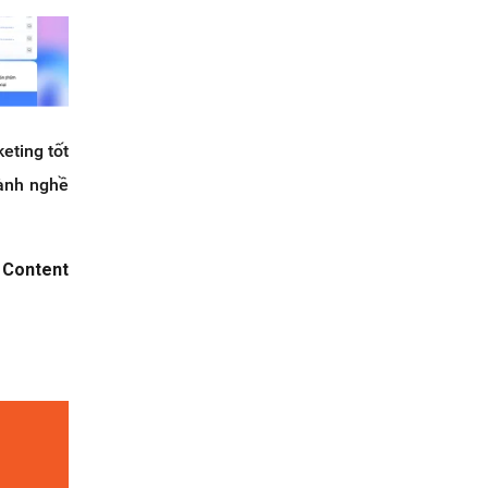
eting tốt
gành nghề
ề
Content