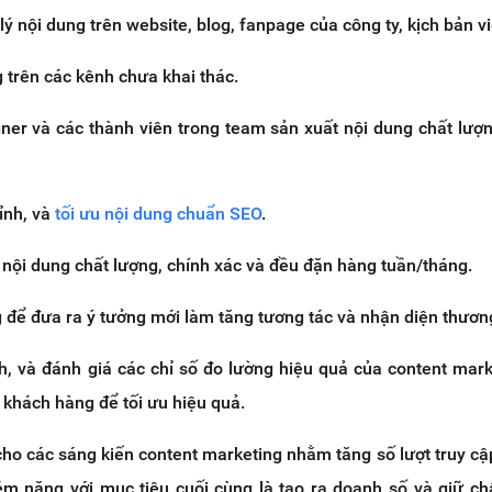
ý nội dung trên website, blog, fanpage của công ty, kịch bản vid
g trên các kênh chưa khai thác.
gner và các thành viên trong team sản xuất nội dung chất lượ
ỉnh, và
tối ưu nội dung chuẩn SEO
.
nội dung chất lượng, chính xác và đều đặn hàng tuần/tháng.
 để đưa ra ý tưởng mới làm tăng tương tác và nhận diện thươn
ch, và đánh giá các chỉ số đo lường hiệu quả của content mark
 khách hàng để tối ưu hiệu quả.
cho các sáng kiến content marketing nhằm tăng số lượt truy cậ
ềm năng với mục tiêu cuối cùng là tạo ra doanh số và giữ c