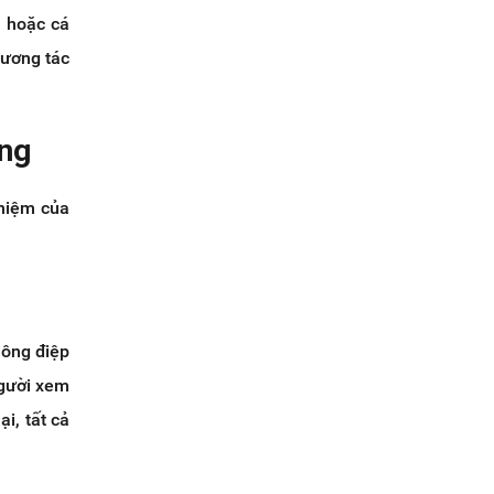
p hoặc cá
tương tác
ing
 niệm của
hông điệp
người xem
ại, tất cả