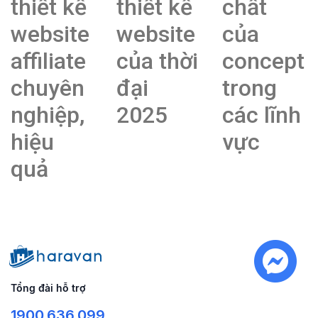
thiết kế
thiết kế
chất
website
website
của
affiliate
của thời
concept
chuyên
đại
trong
nghiệp,
2025
các lĩnh
hiệu
vực
quả
Tổng đài hỗ trợ
1900.636.099