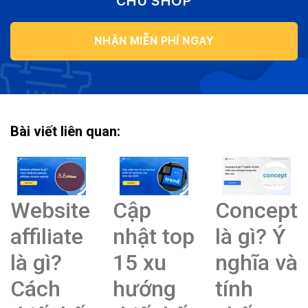
CHỦ SHOP
NHẬN MIỄN PHÍ NGAY
Bài viết liên quan:
Website
Cập
Concept
affiliate
nhật top
là gì? Ý
là gì?
15 xu
nghĩa và
Cách
hướng
tính