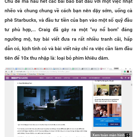
Chủ đề mà hầu hết các bài báo bắt đầu với một việc nhạt
nhẽo và chung chung về cách bạn nên dậy sớm, uống cà
phê Starbucks, và đầu tư tiền của bạn vào một số quỹ đầu
tư phù hợp,... Craig đã gây ra một "vụ nổ bom" đáng
ngưỡng mộ, tuy bài viết đưa ra rất nhiều tranh cãi, hấp
dẫn có, kịch tính có và bài viết này chỉ ra việc cần làm đầu
tiên để 10x thu nhập là: loại bỏ phim khiêu dâm.
Xem toàn màn hình