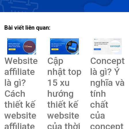
Bài viết liên quan:
Website
Cập
Concept
affiliate
nhật top
là gì? Ý
là gì?
15 xu
nghĩa và
Cách
hướng
tính
thiết kế
thiết kế
chất
website
website
của
affiliate
của thời
concept