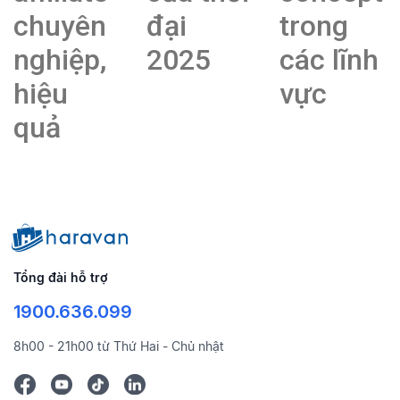
chuyên
đại
trong
nghiệp,
2025
các lĩnh
hiệu
vực
quả
Tổng đài hỗ trợ
1900.636.099
8h00 - 21h00 từ Thứ Hai - Chủ nhật