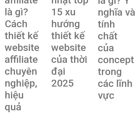
affiliate
nhật top
là gì? Ý
là gì?
15 xu
nghĩa và
Cách
hướng
tính
thiết kế
thiết kế
chất
website
website
của
affiliate
của thời
concept
chuyên
đại
trong
nghiệp,
2025
các lĩnh
hiệu
vực
quả