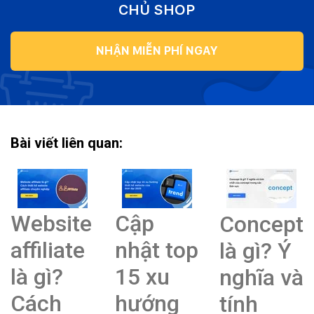
CHỦ SHOP
NHẬN MIỄN PHÍ NGAY
Bài viết liên quan:
Website
Cập
Concept
affiliate
nhật top
là gì? Ý
là gì?
15 xu
nghĩa và
Cách
hướng
tính