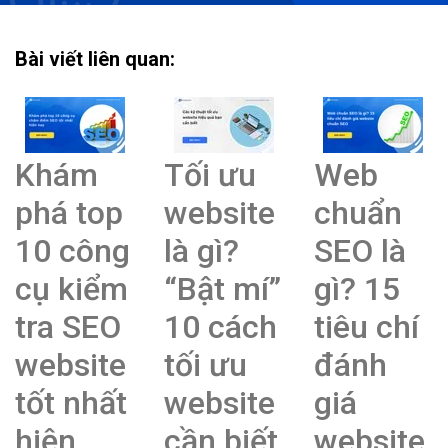
Bài viết liên quan:
Khám
Tối ưu
Web
phá top
website
chuẩn
10 công
là gì?
SEO là
cụ kiểm
“Bật mí”
gì? 15
tra SEO
10 cách
tiêu chí
website
tối ưu
đánh
tốt nhất
website
giá
hiện
cần biết
website