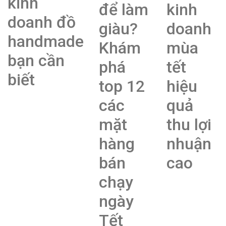
kinh
để làm
kinh
doanh đồ
giàu?
doanh
handmade
Khám
mùa
bạn cần
phá
tết
biết
top 12
hiệu
các
quả
mặt
thu lợi
hàng
nhuận
bán
cao
chạy
ngày
Tết