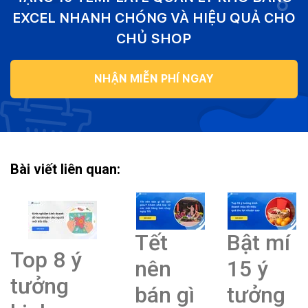
EXCEL NHANH CHÓNG VÀ HIỆU QUẢ CHO
CHỦ SHOP
NHẬN MIỄN PHÍ NGAY
Bài viết liên quan:
Tết
Bật mí
Top 8 ý
nên
15 ý
tưởng
bán gì
tưởng