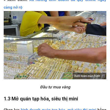
càng nở rộ
Xem toàn màn hình
Đầu tư mua vàng
1.3 Mở quán tạp hóa, siêu thị mini
Chọn lựa
kinh doanh quán tạp hóa
,
mở siêu thị mini
bằng