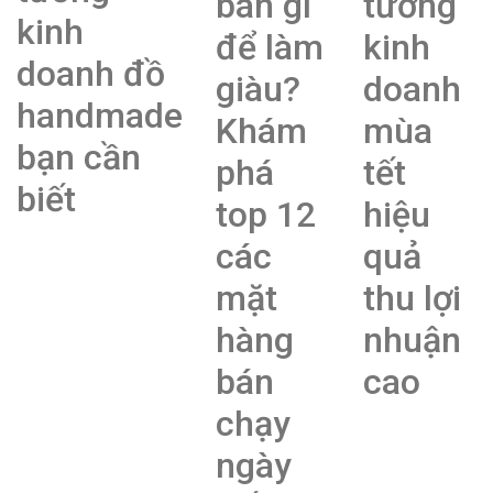
bán gì
tưởng
kinh
để làm
kinh
doanh đồ
giàu?
doanh
handmade
Khám
mùa
bạn cần
phá
tết
biết
top 12
hiệu
các
quả
mặt
thu lợi
hàng
nhuận
bán
cao
chạy
ngày