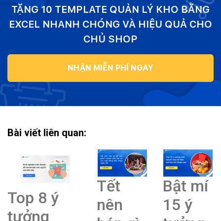
TẶNG 10 TEMPLATE QUẢN LÝ KHO BẰNG
EXCEL NHANH CHÓNG VÀ HIỆU QUẢ CHO
CHỦ SHOP
NHẬN MIỄN PHÍ NGAY
Bài viết liên quan:
Tết
Bật mí
Top 8 ý
nên
15 ý
tưởng