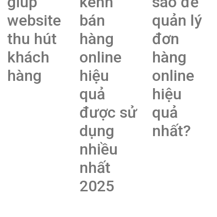
giúp
kênh
sao để
website
bán
quản lý
thu hút
hàng
đơn
khách
online
hàng
hàng
hiệu
online
quả
hiệu
được sử
quả
dụng
nhất?
nhiều
nhất
2025