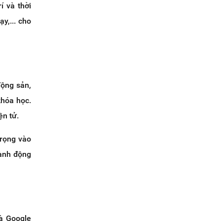
í và thời
y,... cho
động sản,
khóa học.
ện tử.
trọng vào
hành động
à Google