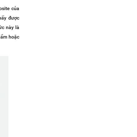
bsite của
thấy được
ức này là
phẩm hoặc