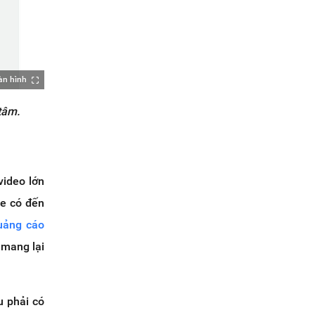
àn hình
tâm.
video lớn
be có đến
uảng cáo
 mang lại
u phải có