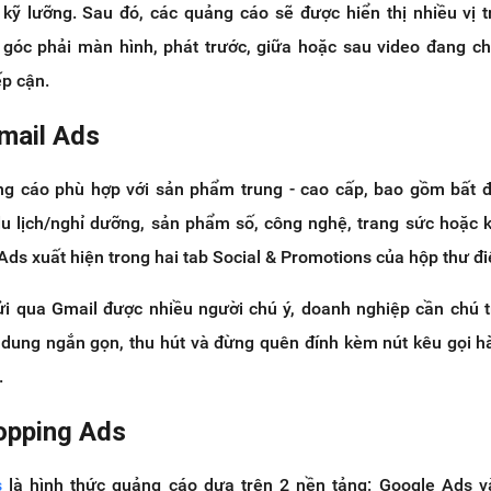
kỹ lưỡng. Sau đó, các quảng cáo sẽ được hiển thị nhiều vị tr
góc phải màn hình, phát trước, giữa hoặc sau video đang chạ
ếp cận.
Gmail Ads
ng cáo phù hợp với sản phẩm trung - cao cấp, bao gồm bất 
u lịch/nghỉ dưỡng, sản phẩm số, công nghệ, trang sức hoặc 
ds xuất hiện trong hai tab Social & Promotions của hộp thư đi
 qua Gmail được nhiều người chú ý, doanh nghiệp cần chú 
i dung ngắn gọn, thu hút và đừng quên đính kèm nút kêu gọi 
.
opping Ads
s
là hình thức quảng cáo dựa trên 2 nền tảng: Google Ads v