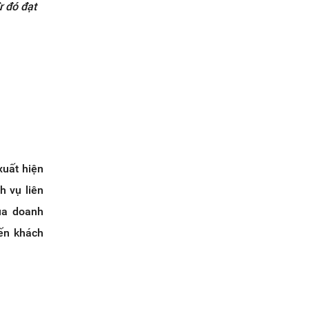
 đó đạt
xuất hiện
h vụ liên
ủa doanh
đến khách