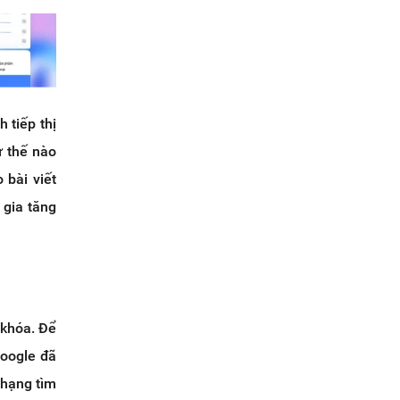
 tiếp thị
ư thế nào
 bài viết
 gia tăng
 khóa. Để
Google đã
 hạng tìm