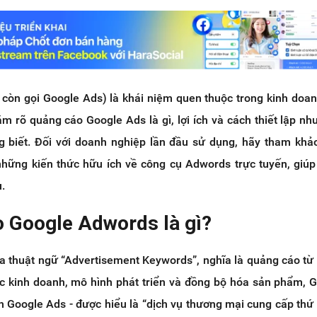
còn gọi Google Ads) là khái niệm quen thuộc trong kinh doanh
m rõ quảng cáo Google Ads là gì, lợi ích và cách thiết lập nh
ng biết. Đối với doanh nghiệp lần đầu sử dụng, hãy tham khảo
 những kiến thức hữu ích về công cụ Adwords trực tuyến, giúp
.
o Google Adwords là gì?
ủa thuật ngữ “Advertisement Keywords”, nghĩa là quảng cáo từ
ợc kinh doanh, mô hình phát triển và đồng bộ hóa sản phẩm, 
h Google Ads - được hiểu là “dịch vụ thương mại cung cấp thứ