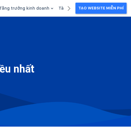
Tăng trưởng kinh doanh
Tài liệu kinh doanh
TẠO WEBSITE MIỄN PHÍ
g
Khuyến mãi
Ebook
Chăm sóc khách hàng
Câu chuyện kinh doanh
Webinar
ều nhất