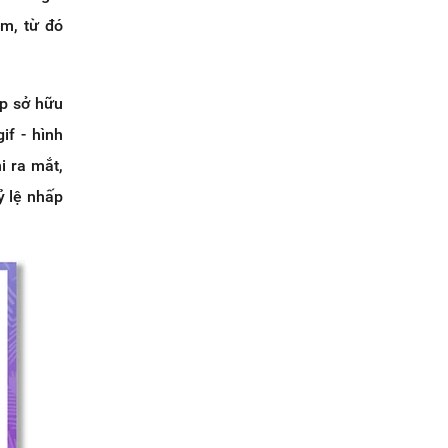
ẩm, từ đó
ệp sở hữu
if - hình
i ra mắt,
ỷ lệ nhấp