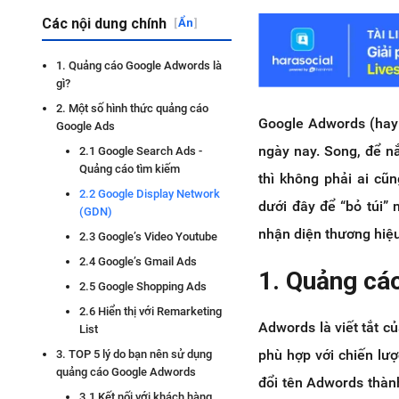
Các nội dung chính
[
Ẩn
]
1. Quảng cáo Google Adwords là
gì?
2. Một số hình thức quảng cáo
Google Adwords (hay 
Google Ads
ngày nay. Song, để nắ
2.1 Google Search Ads -
Quảng cáo tìm kiếm
thì không phải ai cũ
2.2 Google Display Network
dưới đây để “bỏ túi”
(GDN)
nhận diện thương hiệu
2.3 Google’s Video Youtube
2.4 Google’s Gmail Ads
1. Quảng cá
2.5 Google Shopping Ads
2.6 Hiển thị với Remarketing
Adwords là viết tắt c
List
phù hợp với chiến lư
3. TOP 5 lý do bạn nên sử dụng
quảng cáo Google Adwords
đổi tên Adwords thàn
3.1 Kết nối với khách hàng