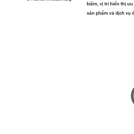
kiếm, vị trí hiển thị
3.2 Hiệu quả nhanh chóng
sản phẩm và dịch vụ 
3.3 Dễ dàng quản lý và điều
khiển
3.4 Tiết kiệm chi phí
3.5 Đáp ứng mô hình kinh
doanh khác nhau
4. Nên bắt đầu với quảng cáo
Google Ads nào trước tiên?
5. Chi phí khi chạy quảng cáo
Google Adwords
6. Phương thức tính phí quảng cáo
Google Adword
7. So sánh giữa quảng cáo Google
Ads (Adwords) và SEO