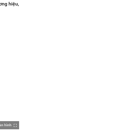
ơng hiệu,
àn hình