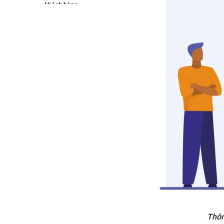
khách hàng
3. Cách thu thập thông tin khách
hàng hiệu quả
3.1 Các phương pháp thu thập
dữ liệu khách hàng Online
3.2 Bật mí các phương pháp
thu thập dữ liệu khách hàng
Offline
4. Quản lý thông tin khách hàng là
gì?
5. Vai trò của việc quản lý thông tin
khách hàng
6. Khó khăn gặp phải khi quản lý
thông tin khách hàng
Dữ liệu thông tin phân tán mọi
nơi
Dữ liệu quan trọng chia sẻ
không kịp thời
Thôn
Bỏ quên những phản hồi từ