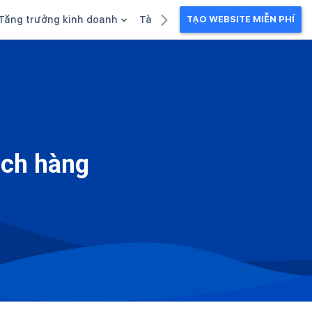
Tăng trưởng kinh doanh
Tài liệu kinh doanh
TẠO WEBSITE MIỄN PHÍ
g
Khuyến mãi
Ebook
Chăm sóc khách hàng
Câu chuyện kinh doanh
Webinar
ách hàng