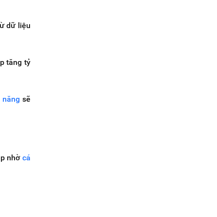
ừ dữ liệu
p tăng tỷ
 năng
sẽ
ệp nhờ
cá