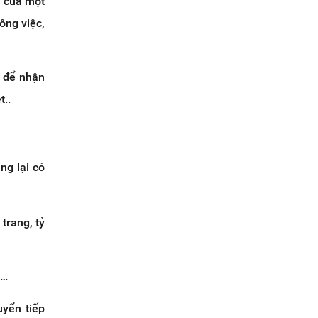
h của một
công việc,
g để nhận
t..
ng lại có
trang, tỷ
t…
uyển tiếp