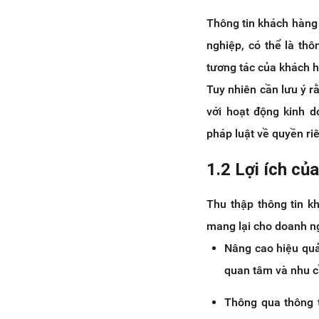
khách hàng
Thông tin khách hàng 
Mất nhiều thời gian để báo
cáo thủ công
nghiệp, có thể là t
7. Cách quản lý thông tin khách
tương tác của khách hà
hàng hiệu quả nhất
Tuy nhiên cần lưu ý r
Chọn lọc thông tin để lưu trữ
với hoạt động kinh d
Tổng hợp tất cả dữ liệu thông
tin khách hàng trên một nền
pháp luật về quyền riê
tảng duy nhất
1.2 Lợi ích củ
Sử dụng các phần mềm quản
lý thông tin khách hàng -
Haraloyalty
Thu thập thông tin k
8. Kết luận
mang lại cho doanh ng
Nâng cao hiệu quả
quan tâm và nhu c
Thông qua thông t