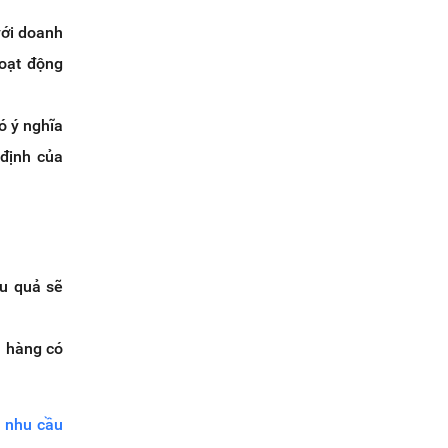
với doanh
oạt động
ó ý nghĩa
 định của
ệu quả sẽ
h hàng có
à
nhu cầu