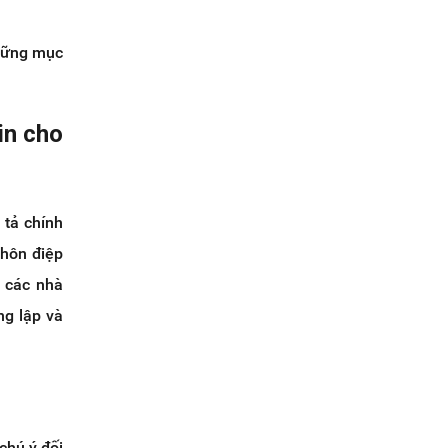
những mục
in cho
 tả chính
thôn điệp
i các nhà
ng lập và
chú ý đối