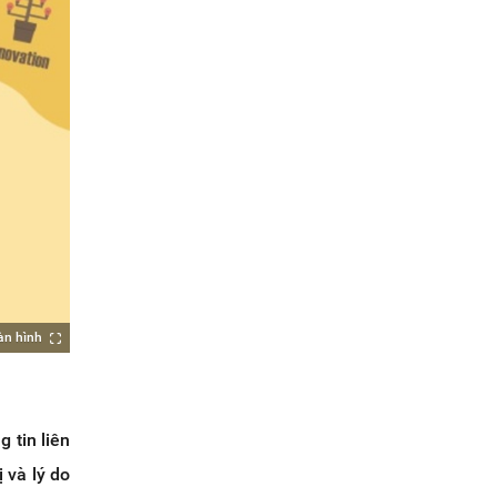
àn hình
 tin liên
 và lý do