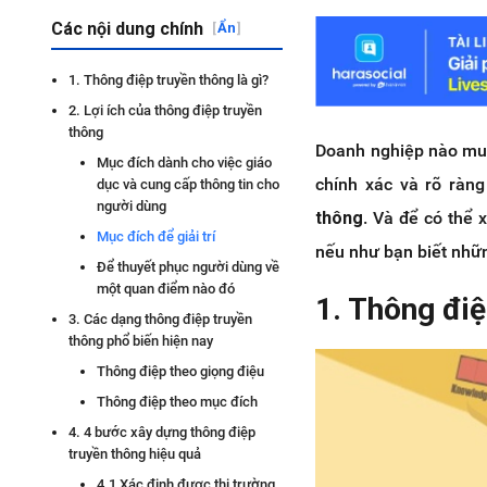
Các nội dung chính
[
Ẩn
]
1. Thông điệp truyền thông là gì?
2. Lợi ích của thông điệp truyền
thông
Doanh nghiệp nào m
Mục đích dành cho việc giáo
chính xác và rõ ràn
dục và cung cấp thông tin cho
người dùng
thông
. Và để có thể
Mục đích để giải trí
nếu như bạn biết những
Để thuyết phục người dùng về
một quan điểm nào đó
1. Thông điệ
3. Các dạng thông điệp truyền
thông phổ biến hiện nay
Thông điệp theo giọng điệu
Thông điệp theo mục đích
4. 4 bước xây dựng thông điệp
truyền thông hiệu quả
4.1 Xác định được thị trường