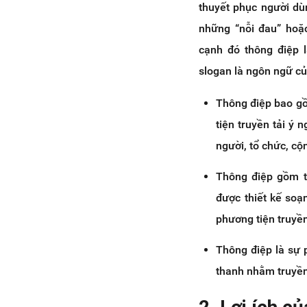
thuyết phục người dù
những “nỗi đau” ho
cạnh đó thông điệp 
slogan là ngôn ngữ củ
Thông điệp bao gồ
tiện truyền tải ý
người, tổ chức, cộ
Thông điệp gồm tấ
được thiết kế soạ
phương tiện truyề
Thông điệp là sự 
thanh nhằm truyền