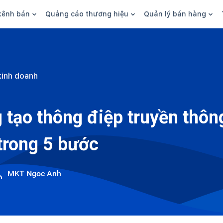
kênh bán
Quảng cáo thương hiệu
Quản lý bán hàng
n hàng
Marketing
Phần mềm quản lý bán hàn
ine
Quảng cáo
Tồn kho
kinh doanh
 kênh
SEO
Giao hàng và phí ship
bsite
Content
Thanh toán
 tạo thông điệp truyền thôn
n social
Thương hiệu/Brand
Tài chính
 trong 5 bước
n sàn
Nhân viên
hàng
MKT Ngoc Anh