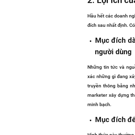
2. Lợi ích c
Hầu hết các doanh ng
đích sau nhất định. Có
Mục đích dà
người dùng
Những tin tức và ngu
xác những gì đang xảy
truyền thông bằng nh
marketer xây dựng th
minh bạch.
Mục đích để 
Hình thức này thường