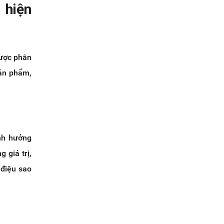
 hiện
được phân
sản phẩm,
ảnh hưởng
 giá trị,
 điệu sao