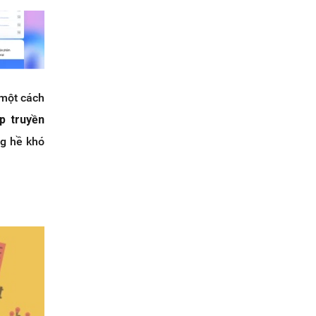
 một cách
p truyền
ng hề khó