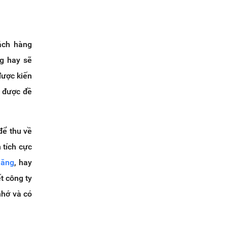
ách hàng
ng hay sẽ
được kiến
ề được đề
để thu về
 tích cực
năng
, hay
t công ty
nhớ và có