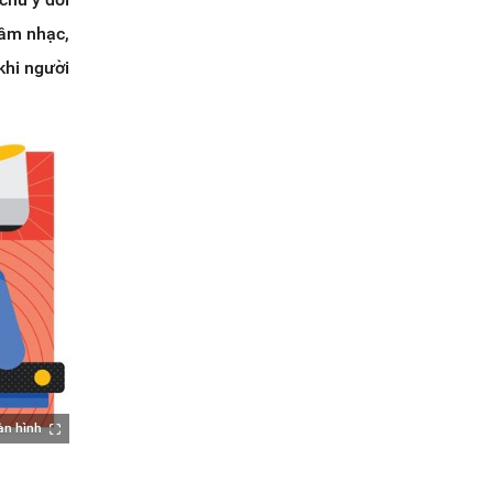
 âm nhạc,
khi người
àn hình