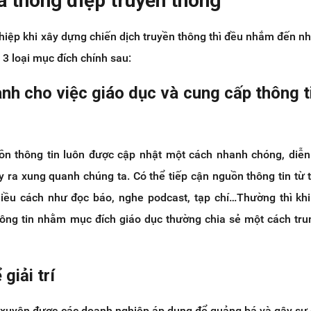
ủa thông điệp truyền thông
hiệp khi xây dựng chiến dịch truyền thông thì đều nhắm đến 
 3 loại mục đích chính sau:
nh cho việc giáo dục và cung cấp thông t
ồn thông tin luôn được cập nhật một cách nhanh chóng, diễn
 ra xung quanh chúng ta. Có thể tiếp cận nguồn thông tin từ 
iều cách như đọc báo, nghe podcast, tạp chí…Thường thì kh
ông tin nhằm mục đích giáo dục thường chia sẻ một cách tru
giải trí
 xuyên được các doanh nghiệp áp dụng để quảng bá và gây sự 