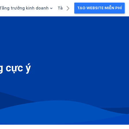
Tăng trưởng kinh doanh
Tài liệu kinh doanh
TẠO WEBSITE MIỄN PHÍ
g
Khuyến mãi
Ebook
Chăm sóc khách hàng
Câu chuyện kinh doanh
Webinar
g cực ý