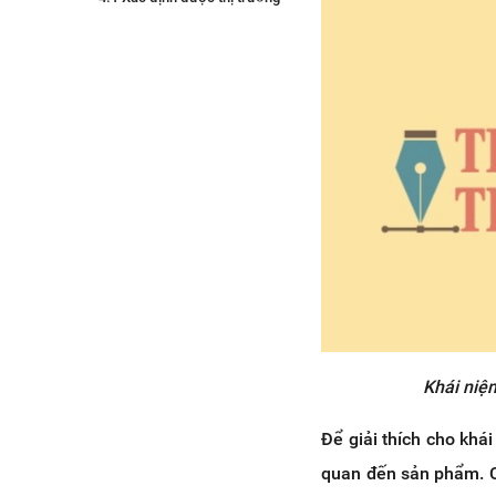
mục tiêu
4.2 Xác định vấn đề khúc mắc
đang tồn tại trong thị trường
4.3 Đưa ra những giải pháp
cho các vấn đề của thị
trường.
4.4 Thực hiện chiến dịch theo
đúng như kế hoạch
5. Những điều cần lưu ý khi sáng
tạo thông điệp truyền thông
Thứ nhất: Ngữ pháp và đúng
chính tả
Thứ hai: Cần tích cực tương
tác với khách hàng
Khái niệ
Thứ ba: Nhất quán trong
thông điệp truyền thông
Để giải thích cho khái
6. Kết luận
quan đến sản phẩm. Có