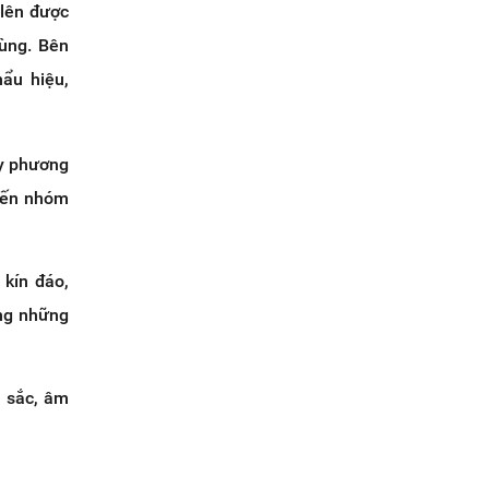
 lên được
ùng. Bên
ẩu hiệu,
ay phương
 đến nhóm
 kín đáo,
ằng những
u sắc, âm