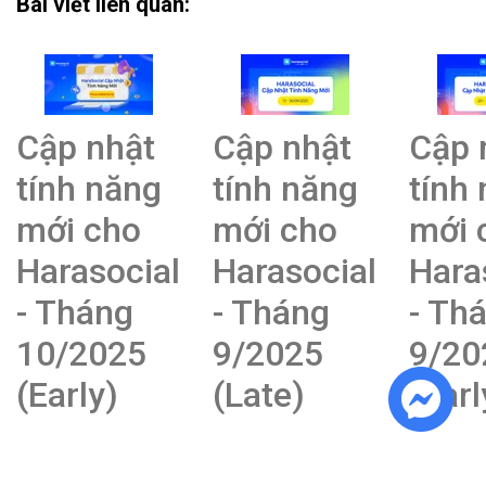
Bài viết liên quan:
Cập nhật
Cập nhật
Cập 
tính năng
tính năng
tính
mới cho
mới cho
mới 
Harasocial
Harasocial
Hara
- Tháng
- Tháng
- Th
10/2025
9/2025
9/20
(Early)
(Late)
(Earl