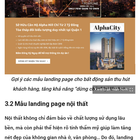
Gợi ý các mẫu landing page cho bất động sản thu hút
khách hàng, tăng khả năng “dừng chân” lại lâu hơn.
Xem toàn màn hình
3.2 Mẫu landing page nội thất
Nội thất không chỉ đảm bảo về chất lượng sử dụng lâu
bền, mà còn phải thể hiện rõ tính thẩm mỹ giúp làm tăng
nét đẹp của không gian nhà ở, văn phòng… Do đó, landing