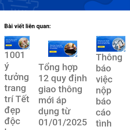
Bài viết liên quan:
1001
Thông
ý
Tổng hợp
báo
tưởng
12 quy định
việc
trang
giao thông
nộp
trí Tết
mới áp
báo
đẹp
dụng từ
cáo
độc
01/01/2025
tình