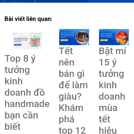
Bài viết liên quan:
Tết
Bật mí
Top 8 ý
nên
15 ý
tưởng
bán gì
tưởng
kinh
để làm
kinh
doanh đồ
giàu?
doanh
handmade
Khám
mùa
bạn cần
phá
tết
biết
top 12
hiệu