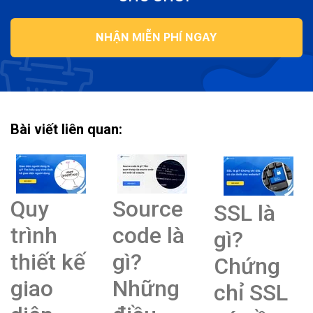
NHẬN MIỄN PHÍ NGAY
Bài viết liên quan:
Quy
Source
SSL là
trình
code là
gì?
thiết kế
gì?
Chứng
giao
Những
chỉ SSL