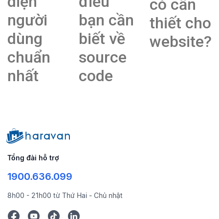
diện
điều
có cần
người
bạn cần
thiết cho
dùng
biết về
website?
chuẩn
source
nhất
code
Tổng đài hỗ trợ
1900.636.099
8h00 - 21h00 từ Thứ Hai - Chủ nhật