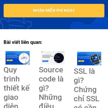
NHẬN MIỄN PHÍ NGAY
Bài viết liên quan:
Quy
Source
SSL là
trình
code là
gì?
thiết kế
gì?
Chứng
giao
Những
chỉ SSL
diện
điều
có cần