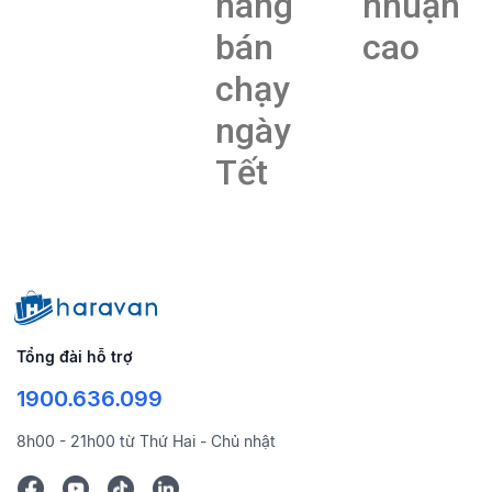
hàng
nhuận
bán
cao
chạy
ngày
Tết
Tổng đài hỗ trợ
1900.636.099
8h00 - 21h00 từ Thứ Hai - Chủ nhật