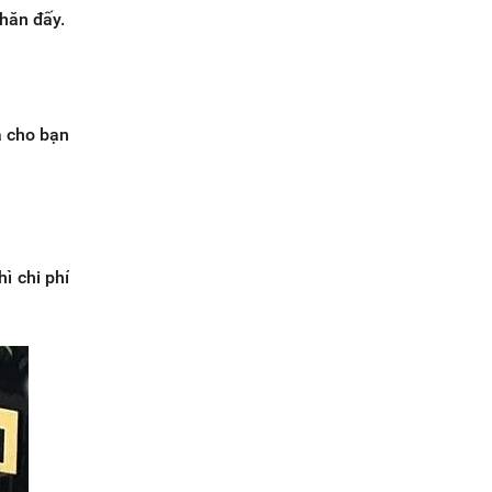
khăn đấy.
ra cho bạn
ì chi phí