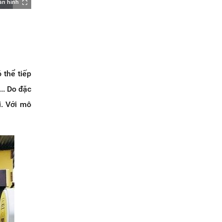
àn hình
 thể tiếp
.. Do đặc
i. Với mô