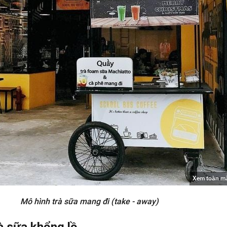
Xem toàn m
Mô hình trà sữa mang đi (take - away)
à sữa khổng lồ