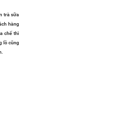
n trà sữa
hách hàng
a chế thì
g lồ cũng
n.