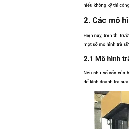
quán trà sữa
hiểu không kỹ thì côn
8. Trang bị máy móc và nguyên
liệu cho quán trà sữa
2. Các mô hì
8.1 Về các loại máy móc,
dụng cụ pha chế trà sữa
Hiện nay, trên thị trư
8.2 Các nguyên liệu cần có để
một số mô hình trà sữ
pha chế trà sữa
9. Thuê và quản lý nhân sự cho
2.1 Mô hình tr
quán trà sữa
10. Hoàn thiện thủ tục pháp lý kinh
doanh cho quán trà sữa
Nếu như số vốn của bạ
11. Lên kế hoạch Marketing cho
để kinh doanh trà sữa
quán trà sữa
11.1 Tổ chức các chương
trình đặc biệt
11.2 Quảng bá, truyền thông,
tiếp thị trên các trang mạng
xã hội
12. Vận hành, theo dõi, thay đổi