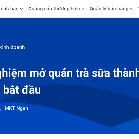
kênh bán
Quảng cáo thương hiệu
Quản lý bán hàng
n hàng
Marketing
Phần mềm quản lý bán hàn
ine
Quảng cáo
Tồn kho
kinh doanh
 kênh
SEO
Giao hàng và phí ship
bsite
Content
Thanh toán
ghiệm mở quán trà sữa thàn
n social
Thương hiệu/Brand
Tài chính
 bắt đầu
n sàn
Nhân viên
hàng
MKT Ngan