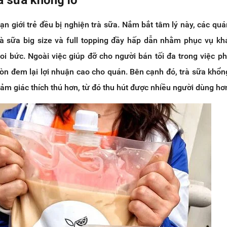
ạn giới trẻ đều bị nghiện trà sữa. Nắm bắt tâm lý này, các quá
trà sữa big size và full topping đầy hấp dẫn nhằm phục vụ k
i bức. Ngoài việc giúp đỡ cho người bán tối đa trong việc ph
òn đem lại lợi nhuận cao cho quán. Bên cạnh đó, trà sữa khổn
ảm giác thích thú hơn, từ đó thu hút được nhiều người dùng hơ