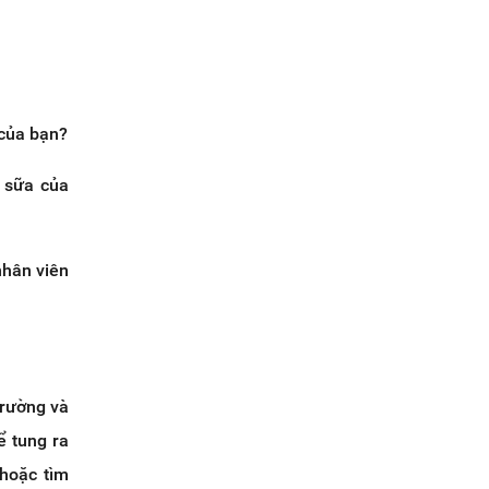
 của bạn?
à sữa của
nhân viên
trường và
ể tung ra
 hoặc tìm