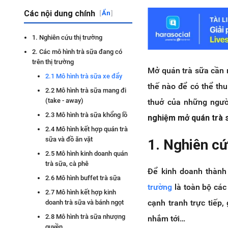
Các nội dung chính
[
Ẩn
]
1. Nghiên cứu thị trường
2. Các mô hình trà sữa đang có
trên thị trường
Mở quán trà sữa cần 
2.1 Mô hình trà sữa xe đẩy
thế nào để có thể th
2.2 Mô hình trà sữa mang đi
(take - away)
thuở của những ngườ
2.3 Mô hình trà sữa khổng lồ
nghiệm mở quán trà
2.4 Mô hình kết hợp quán trà
sữa và đồ ăn vặt
1. Nghiên cứ
2.5 Mô hình kinh doanh quán
trà sữa, cà phê
Để kinh doanh thành
2.6 Mô hình buffet trà sữa
trường
là toàn bộ các 
2.7 Mô hình kết hợp kinh
cạnh tranh trực tiếp
doanh trà sữa và bánh ngọt
2.8 Mô hình trà sữa nhượng
nhắm tới…
quyền