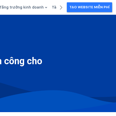
Tăng trưởng kinh doanh
Tài liệu kinh doanh
TẠO WEBSITE MIỄN PHÍ
g
Khuyến mãi
Ebook
Chăm sóc khách hàng
Câu chuyện kinh doanh
Webinar
h công cho