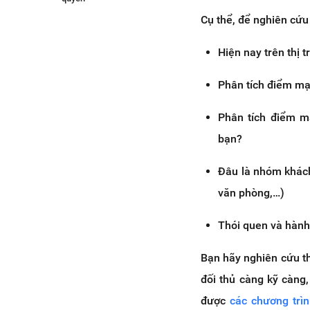
3. Chuẩn bị vốn mở trà sữa
Cụ thể, để nghiên cứu 
3.1 Mở quán trà sữa với số
Hiện nay trên thị 
vốn ít hơn 10 triệu đồng
3.2 Mở quán trà sữa với số
Phân tích điểm mạn
vốn 100 triệu đồng
3.3 Mở quán trà sữa với số
Phân tích điểm mạ
vốn trên 200 triệu đồng
4. Chọn địa điểm “đẹp” cho quán
bạn?
trà sữa
Đâu là nhóm khách
5. Lựa chọn mô hình kinh doanh
cho quán trà sữa
văn phòng,…)
5.1 Kinh doanh trà sữa
nhượng quyền
Thói quen và hành 
5.2 Tự mở thương hiệu trà
sữa riêng
Bạn hãy nghiên cứu thậ
6. Thiết kế menu sản phẩm cho
đối thủ càng kỹ càng,
quán trà sữa
được
các chương trì
7. Kinh nghiệm thiết kế và thi công