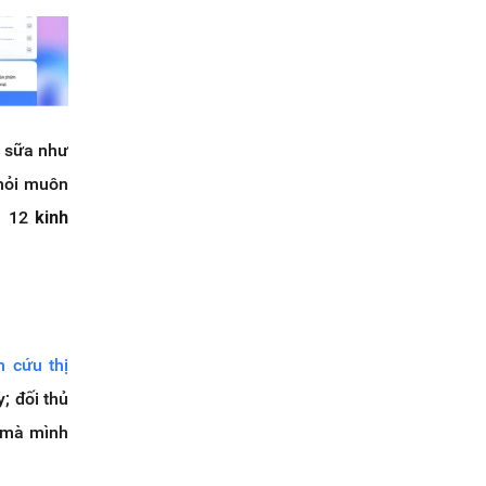
à sữa như
 hỏi muôn
ra 12
kinh
n cứu thị
; đối thủ
g mà mình