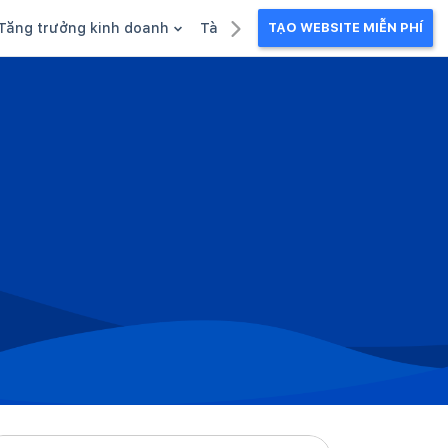
Tăng trưởng kinh doanh
Tài liệu kinh doanh
TẠO WEBSITE MIỄN PHÍ
g
Khuyến mãi
Ebook
Chăm sóc khách hàng
Câu chuyện kinh doanh
Webinar