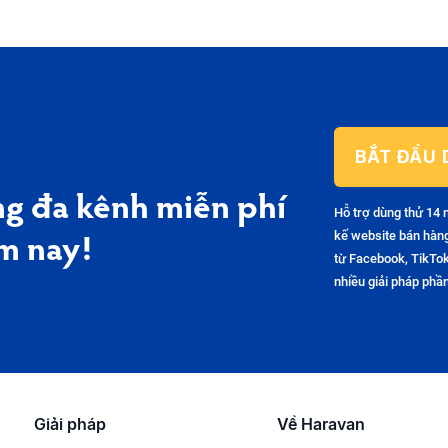
BẮT ĐẦU 
g đa kênh miễn phí
Hỗ trợ dùng thử 14 
kế website bán hàn
m nay!
từ Facebook, TikTok
nhiều giải pháp ph
Giải pháp
Về Haravan