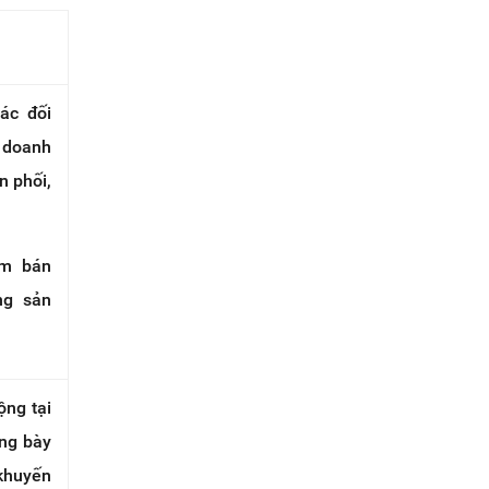
ác đối
a doanh
n phối,
ểm bán
ng sản
ộng tại
ng bày
khuyến