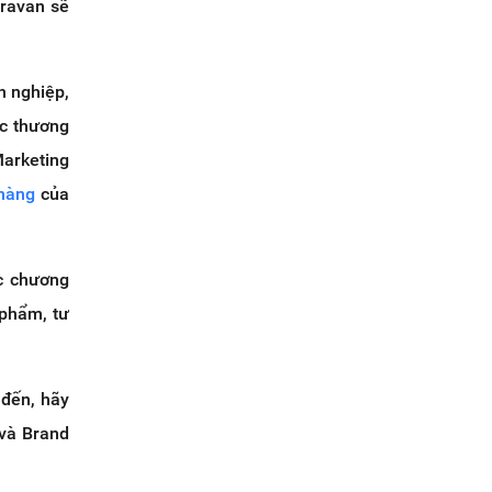
aravan sẽ
h nghiệp,
ợc thương
Marketing
hàng
của
c chương
 phẩm, tư
 đến, hãy
 và Brand