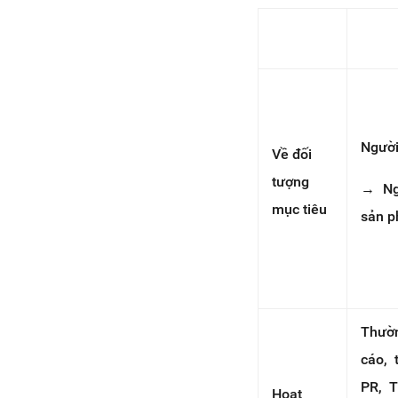
Người
Về đối
tượng
→ Ng
mục tiêu
sản p
Thườn
cáo, 
PR, T
Hoạt