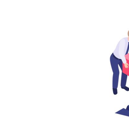
4.4 Tuyên bố sứ mệnh cho
thương hiệu của bạn
4.5 Xây dựng thông điệp và
câu chuyện của Brand
4.6 Tạo logo và slogan
4.7 Tạo sự thống nhất giữa
Brand và tất cả các khía cạnh
doanh nghiệp bạn đang kinh
doanh
4.8 Xây dựng, phát triển đúng
với thương hiệu doanh nghiệp
xây dựng
5. Tổng kết