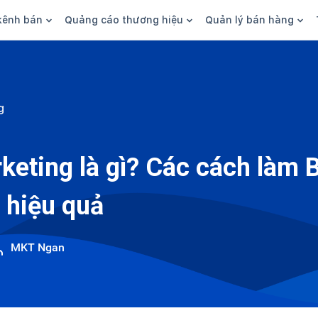
kênh bán
Quảng cáo thương hiệu
Quản lý bán hàng
n hàng
Marketing
Phần mềm quản lý bán hàn
ine
Quảng cáo
Tồn kho
g
 kênh
SEO
Giao hàng và phí ship
bsite
Content
Thanh toán
keting là gì? Các cách làm 
n social
Thương hiệu/Brand
Tài chính
 hiệu quả
n sàn
Nhân viên
hàng
MKT Ngan