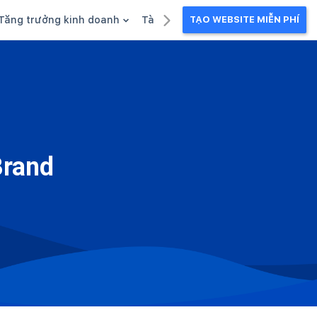
Tăng trưởng kinh doanh
Tài liệu kinh doanh
TẠO WEBSITE MIỄN PHÍ
g
Khuyến mãi
Ebook
Chăm sóc khách hàng
Câu chuyện kinh doanh
Webinar
Brand