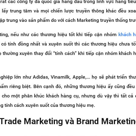
rất các công ty đa quốc gia hàng đầu trong lĩnh vực hàng tiê
c lấy trung tâm và mọi chiến lược truyền thông khác đều xo
 tập trung vào sản phẩm do với cách Marketing truyền thống trư
ing, nếu như các thương hiệu tốt khi tiếp cận nhóm
khách 
ó tính đồng nhất và xuyên suốt thì các thương hiệu chưa tốt
họ thường xuyên thay đổi “tính cách” khi tiếp cận nhóm khách
hiệp lớn như Adidas, Vinamilk, Apple,... họ sẽ phát triển th
ẩm riêng biệt. Bên cạnh đó, những thương hiệu ấy cũng đều
 cho một phân khúc khách hàng cụ, nhưng dù vậy thì tất cả
 tính cách xuyên suốt của thương hiệu mẹ.
t Trade Marketing và Brand Marketi