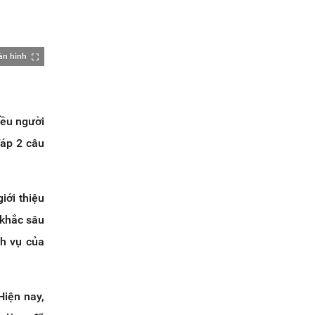
àn hình
iều người
đáp 2 câu
iới thiệu
 khắc sâu
ch vụ của
Hiện nay,