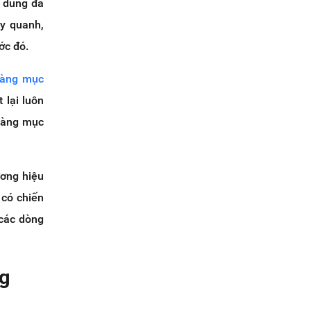
u dùng đã
ay quanh,
ớc đó.
hàng mục
 lại luôn
 hàng mục
ương hiệu
 có chiến
 các dòng
ng