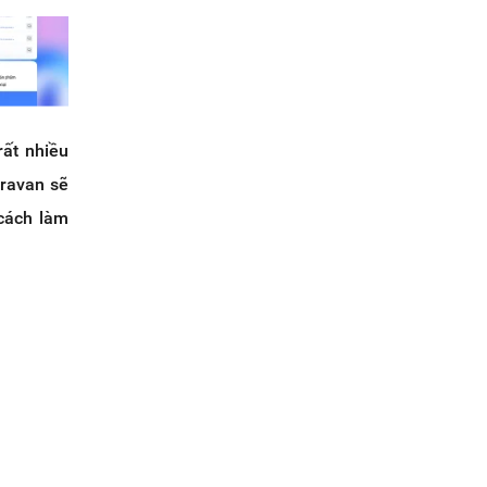
rất nhiều
aravan sẽ
 cách làm