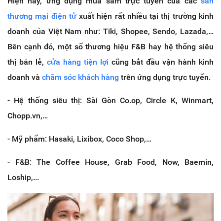
Hiện nay, ứng dụng mua sắm trực tuyến của các
sàn
thương mại điện tử
xuất hiện rất nhiều tại thị trường kinh
doanh của Việt Nam như: Tiki, Shopee, Sendo, Lazada,…
Bên cạnh đó, một số thương hiệu F&B hay hệ thống siêu
thị bán lẻ,
cửa hàng tiện lợi
cũng bắt đầu vận hành kinh
doanh và
chăm sóc khách hàng
trên ứng dụng trực tuyến.
- Hệ thống siêu thị: Sài Gòn Co.op, Circle K, Winmart,
Chopp.vn,…
- Mỹ phẩm: Hasaki, Lixibox, Coco Shop,…
- F&B: The Coffee House, Grab Food, Now, Baemin,
Loship,...