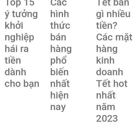
Top 15
Các
Tết bán
ý tưởng
hình
gì nhiều
khởi
thức
tiền?
nghiệp
bán
Các mặt
hái ra
hàng
hàng
tiền
phổ
kinh
dành
biến
doanh
cho bạn
nhất
Tết hot
hiện
nhất
nay
năm
2023