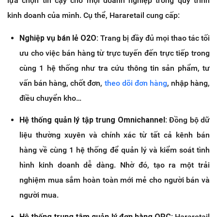
lựa chọn tin cậy cho mọi doanh nghiệp trong quy trình
kinh doanh của mình. Cụ thể, Hararetail cung cấp:
Nghiệp vụ bán lẻ O2O:
Trang bị đầy đủ mọi thao tác tối
ưu cho việc bán hàng từ trực tuyến đến trực tiếp trong
cùng 1 hệ thống như tra cứu thông tin sản phẩm, tư
vấn bán hàng, chốt đơn,
theo dõi đơn hàng
, nhập hàng,
điều chuyển kho…
Hệ thống quản lý tập trung Omnichannel:
Đồng bộ dữ
liệu thường xuyên và chính xác từ tất cả kênh bán
hàng về cùng 1 hệ thống để quản lý và kiểm soát tình
hình kinh doanh dễ dàng. Nhờ đó, tạo ra một trải
nghiệm mua sắm hoàn toàn mới mẻ cho người bán và
người mua.
Hệ thống trung tâm quản lý đơn hàng OPC:
Hararetail