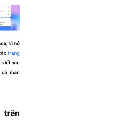
ce, vì nó
 các
trang
 viết sau
u cá nhân
 trên