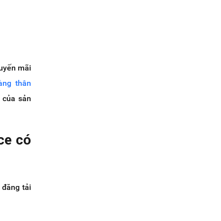
huyến mãi
àng thân
t của sản
ce có
 đăng tải