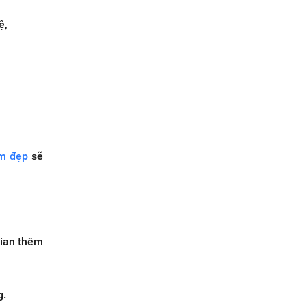
ệ,
m đẹp
sẽ
gian thêm
g.