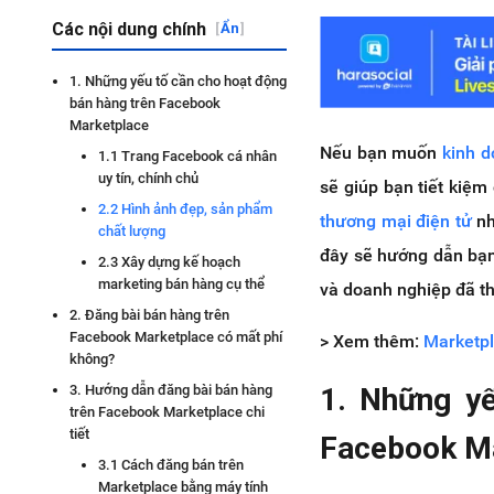
Các nội dung chính
[
Ẩn
]
1. Những yếu tố cần cho hoạt động
bán hàng trên Facebook
Marketplace
Nếu bạn muốn
kinh d
1.1 Trang Facebook cá nhân
uy tín, chính chủ
sẽ giúp bạn tiết kiệm
2.2 Hình ảnh đẹp, sản phẩm
thương mại điện tử
nh
chất lượng
đây sẽ hướng dẫn bạn
2.3 Xây dựng kế hoạch
marketing bán hàng cụ thể
và doanh nghiệp đã t
2. Đăng bài bán hàng trên
Facebook Marketplace có mất phí
> Xem thêm:
Marketpl
không?
1. Những yế
3. Hướng dẫn đăng bài bán hàng
trên Facebook Marketplace chi
tiết
Facebook M
3.1 Cách đăng bán trên
Marketplace bằng máy tính