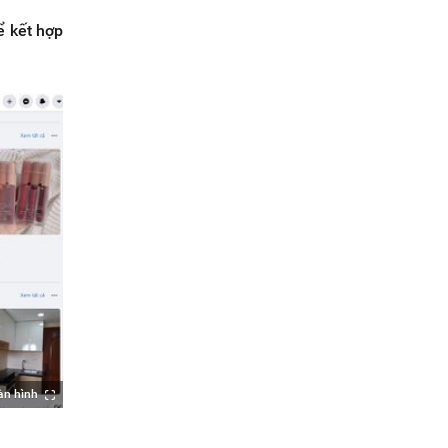
ể kết hợp
àn hình