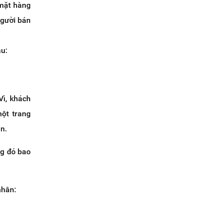
 mặt hàng
người bán
au:
 Vì, khách
ột trang
n.
ng đó bao
nhân: