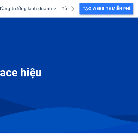
Tăng trưởng kinh doanh
Tài liệu kinh doanh
TẠO WEBSITE MIỄN PHÍ
g
Khuyến mãi
Ebook
Chăm sóc khách hàng
Câu chuyện kinh doanh
Webinar
ace hiệu