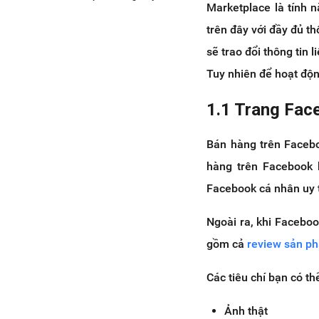
Marketplace là tính 
3.2 Cách đăng bán hàng trên
trên đây với đầy đủ th
marketplace qua điện thoại
4. Mẹo đăng bài bán hàng trên
sẽ trao đổi thông tin 
Marketplace dễ chốt nhiều đơn
Tuy nhiên để hoạt độn
4.1 Chọn đúng danh mục sản
phẩm
1.1 Trang Face
4.2 Công khai mức giá
4.3 Có hình thức vận chuyển
Bán hàng trên Faceb
rõ ràng
hàng trên Facebook 
4.4 Tiêu đề và bài viết không
chứa từ ngữ vi phạm quy định
Facebook cá nhân uy t
của Facebook
Ngoài ra, khi Facebo
4.5 Tránh tình trạng spam
4.6 Chạy quảng cáo Facebook
gồm cả
review sản p
Dùng phần mềm quản lý
Facebook chuyên nghiệp
Các tiêu chí bạn có th
Ảnh thật