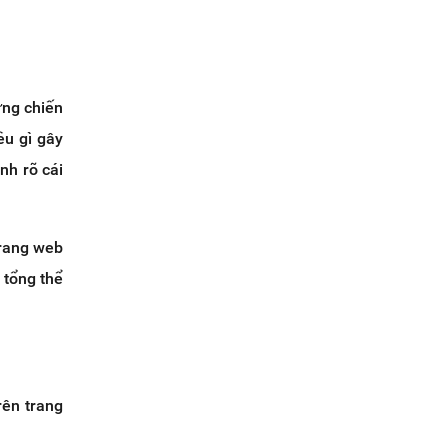
ững chiến
ều gì gây
nh rõ cái
trang web
 tổng thể
rên trang