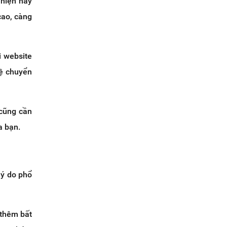
 hiện nay
cao, càng
i website
lệ chuyển
 cũng cần
a bạn.
lý do phổ
thêm bất