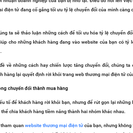
lợi nhuận doanh nghiệp của bạn bị nhỏ lại. Điều đó nói lên việc
i điện tử đang cố gắng tối ưu tỷ lệ chuyển đổi của mình càng 
húng ta sẽ thảo luận những cách để
tối ưu hóa tỷ lệ chuyển đổ
giúp cho những khách hàng đang vào website của bạn có tỷ 
.
 đề về những cách hay chiến lược tăng chuyển đổi, chúng ta
ch hàng lại quyết định rời khỏi trang web thương mại điện tử củ
ông chuyển đổi thành mua hàng
yếu tố để khách hàng rời khỏi bạn, nhưng để rút gọn lại những 
ó thể chia khách hàng tiềm năng thành hai nhóm khác nhau.
ó tham quan
website thương mại điện tử
của bạn, nhưng không 