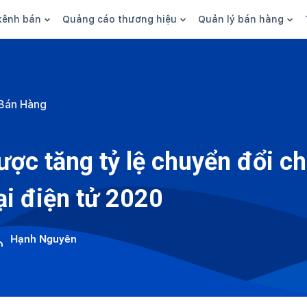
kênh bán
Quảng cáo thương hiệu
Quản lý bán hàng
n hàng
Marketing
Phần mềm quản lý bán hàn
ine
Quảng cáo
Tồn kho
Bán Hàng
 kênh
SEO
Giao hàng và phí ship
bsite
Content
Thanh toán
ược tăng tỷ lệ chuyển đổi c
n social
Thương hiệu/Brand
Tài chính
i điện tử 2020
n sàn
Nhân viên
hàng
Hạnh Nguyên