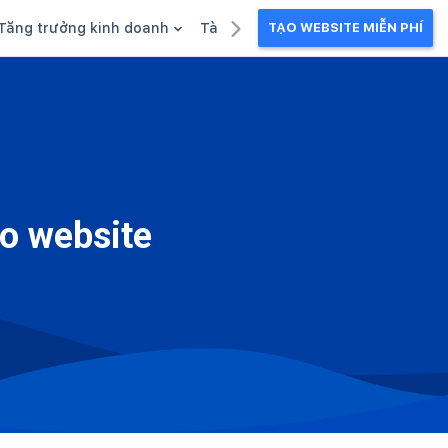
Tăng trưởng kinh doanh
Tài liệu kinh doanh
TẠO WEBSITE MIỄN PHÍ
g
Khuyến mãi
Ebook
Chăm sóc khách hàng
Câu chuyện kinh doanh
Webinar
ho website