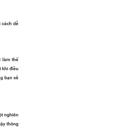
 cách dễ
i làm thế
 khi điều
ng bạn sẽ
ột nghiên
cậy thông