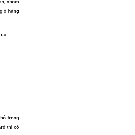
bạn; nhóm
giỏ hàng
 do:
bỏ trong
rd thì có