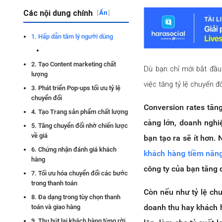
Các nội dung chính
[
Ẩn
]
1. Hấp dẫn tâm lý người dùng
2. Tạo Content marketing chất
Dù bạn chỉ mới bắt đầ
lượng
việc tăng tỷ lệ chuyển 
3. Phát triển Pop-ups tối ưu tỷ lệ
chuyển đổi
Conversion rates tăn
4. Tạo Trang sản phẩm chất lượng
càng lớn, doanh nghi
5. Tăng chuyển đổi nhờ chiến lược
về giá
bạn tạo ra sẽ ít hơn.
6. Chứng nhận đánh giá khách
khách hàng tiềm năn
hàng
công ty của bạn tăng 
7. Tối ưu hóa chuyển đổi các bước
trong thanh toán
Còn nếu như tỷ lệ ch
8. Đa dạng trong tùy chọn thanh
doanh thu hay khách h
toán và giao hàng
9. Thu hút lại khách hàng từng rời