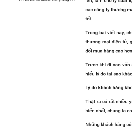
lên, làm cho tỷ suất 
bỏ
các công ty thương ma
10. Hỗ trợ tận tình
tốt.
11. Bảo mật an toàn dữ liệu
12. Kết luận
Trong bài viết này, c
thương mại điện tử, 
đổi mua hàng cao hơn
Trước khi đi vào vấn
hiểu lý do tại sao khá
Lý do khách hàng kh
Thật ra có rất nhiều 
biến nhất, chúng ta c
Những khách hàng c