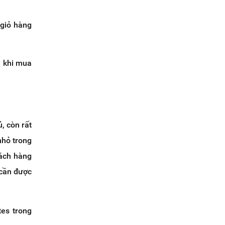
 giỏ hàng
n khi mua
, còn rất
nhỏ trong
ách hàng
 cần được
tes
trong