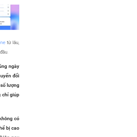
ine
từ lâu,
 đầu.
cũng ngày
huyển đổi
 số lượng
 chỉ giúp
 không có
hể bị cao