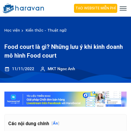
TẠO WEBSITE MIỄN PHÍ
Học viện
Kiến thức - Thuật ngữ
Food court là gì? Những lưu ý khi kinh doanh
mô hình Food court
11/11/2022
MKT Ngoc Anh
Các nội dung chính
[
Ẩn
]