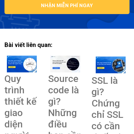
NHẬN MIỄN PHÍ NGAY
Bài viết liên quan:
Quy
Source
SSL là
trình
code là
gì?
thiết kế
gì?
Chứng
giao
Những
chỉ SSL
diện
điều
có cần