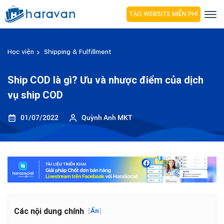
TẠO WEBSITE MIỄN PHÍ
Học viện
Shipping & Fulfillment
Ship COD là gì? Ưu và nhược điểm của dịch
vụ ship COD
01/07/2022
Quỳnh Anh MKT
Các nội dung chính
[
Ẩn
]