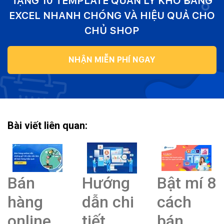
TẶNG 10 TEMPLATE QUẢN LÝ KHO BẰNG
EXCEL NHANH CHÓNG VÀ HIỆU QUẢ CHO
CHỦ SHOP
NHẬN MIỄN PHÍ NGAY
Bài viết liên quan:
Bán
Hướng
Bật mí 8
hàng
dẫn chi
cách
online
tiết
bán