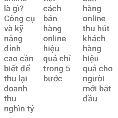
là gì?
cách
hàng
Công cụ
bán
online
và kỹ
hàng
thu hút
năng
online
khách
đỉnh
hiệu
hàng
cao cần
quả chỉ
hiệu
biết để
trong 5
quả cho
thu lại
bước
người
doanh
mới bắt
thu
đầu
nghìn tỷ