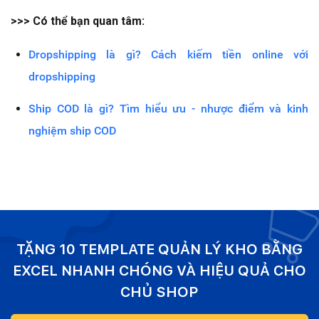
>>> Có thể bạn quan tâm:
Dropshipping là gì? Cách kiếm tiền online với
dropshipping
Ship COD là gì? Tìm hiểu ưu - nhược điểm và kinh
nghiệm ship COD
TẶNG 10 TEMPLATE QUẢN LÝ KHO BẰNG
EXCEL NHANH CHÓNG VÀ HIỆU QUẢ CHO
CHỦ SHOP