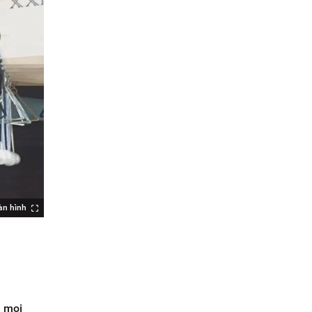
àn hình
a mọi