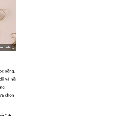
àn hình
uộc sống.
đồ và nổi
ợng
lựa chọn
bốn” do