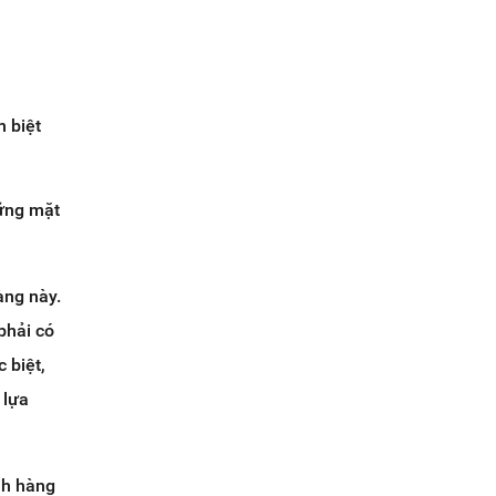
n biệt
hững mặt
àng này.
phải có
 biệt,
 lựa
nh hàng