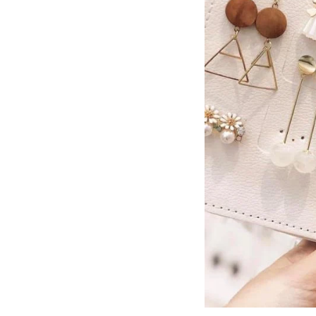
Tại các chợ đầu mối
Tại các cơ sở chuyên sản
xuất đồ trang sức
Từ Quảng Châu hoặc hàng nội
địa Trung
Những lưu ý cần biết khi kinh
doanh trang sức
Nhập hàng với số lượng vừa
đủ
Phát triển kinh doanh trang
sức online
Chú trọng đến đóng gói
Chiến lược chăm sóc khách
hàng chuyên nghiệp
Kết luận