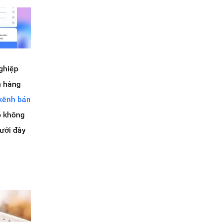
ghiệp
n hàng
kênh bán
p không
dưới đây