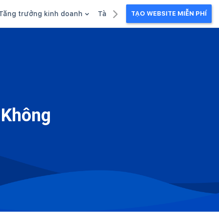
Tăng trưởng kinh doanh
Tài liệu kinh doanh
TẠO WEBSITE MIỄN PHÍ
g
Khuyến mãi
Ebook
Chăm sóc khách hàng
Câu chuyện kinh doanh
Webinar
- Không