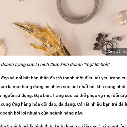
Xem toàn m
 doanh trang sức là hình thức kinh doanh “một lời bốn”
 đẹp và nổi bật bản thân đã trở thành một điều tất yếu trong c
 sức là mặt hàng đang có nhiều sức hút nhất bởi khả năng phối 
 người sử dụng. Đặc biệt, trang sức có thể phục vụ mọi đối tư
cung ứng hàng hóa dồi dào, đa dạng. Có rất nhiều bạn trẻ đã 
 doanh bởi lợi nhuận của ngành hàng này.
được đánh giá là hình thức kinh doanh có lãi cao “ bán một lời 