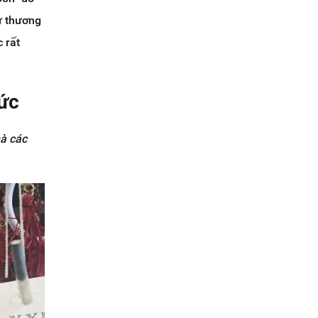
hư thương
 rất
sức
mà các