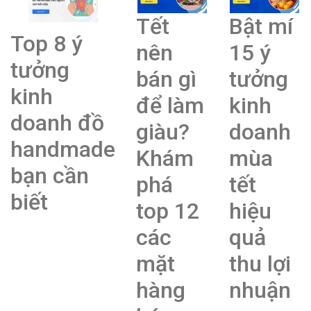
Tết
Bật mí
Top 8 ý
nên
15 ý
tưởng
bán gì
tưởng
kinh
để làm
kinh
doanh đồ
giàu?
doanh
handmade
Khám
mùa
bạn cần
phá
tết
biết
top 12
hiệu
các
quả
mặt
thu lợi
hàng
nhuận