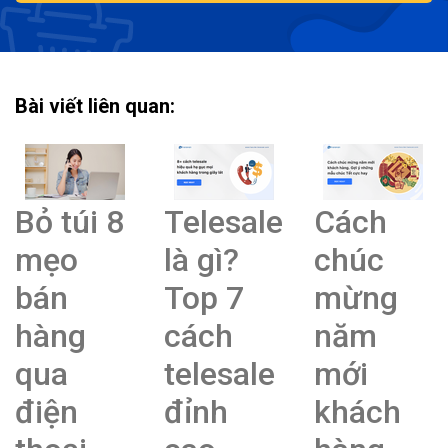
Bài viết liên quan:
Bỏ túi 8
Telesale
Cách
mẹo
là gì?
chúc
bán
Top 7
mừng
hàng
cách
năm
qua
telesale
mới
điện
đỉnh
khách