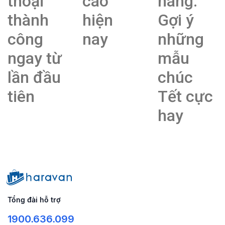
thoại
cao
hàng.
thành
hiện
Gợi ý
công
nay
những
ngay từ
mẫu
lần đầu
chúc
tiên
Tết cực
hay
Tổng đài hỗ trợ
1900.636.099