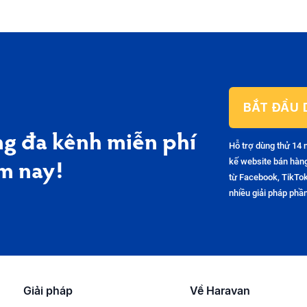
BẮT ĐẦU 
g đa kênh miễn phí
Hỗ trợ dùng thử 14 
kế website bán hàn
m nay!
từ Facebook, TikTok
nhiều giải pháp ph
Giải pháp
Về Haravan