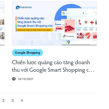
Google Shopping
Chiến lược quảng cáo tăng doanh
thu với Google Smart Shopping cho
ngành Mỹ phẩm và Thực phẩm chức
18/10/2021
năng
2
3