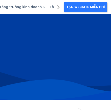
Tăng trưởng kinh doanh
Tài liệu kinh doanh
TẠO WEBSITE MIỄN PHÍ
g
Khuyến mãi
Ebook
Chăm sóc khách hàng
Câu chuyện kinh doanh
Webinar