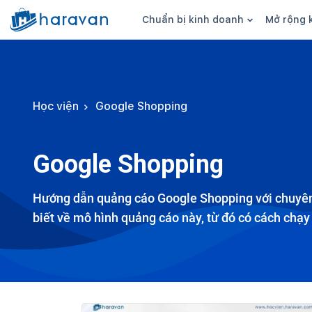
Chuẩn bị kinh doanh
Mở rộng 
Ý tưởng kinh doanh
Hình thức bá
Sản phẩm kinh doanh
Bán hàng onl
Học viện
Google Shopping
Nguồn hàng
Bán hàng đa
Kiểm soát nguồn vốn
Bán hàng we
Google Shopping
Kinh nghiệm kinh doanh
Bán hàng trê
Kiến thức, thuật ngữ
Bán hàng trê
Hướng dẫn quảng cáo Google Shopping với chuyên
biết về mô hình quảng cáo này, từ đó có cách chạy
Bán tại cửa 