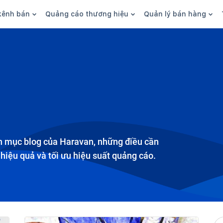
kênh bán
Quảng cáo thương hiệu
Quản lý bán hàng
n hàng
Marketing
Phần mềm quản lý bán hàn
ine
Quảng cáo
Tồn kho
 kênh
SEO
Giao hàng và phí ship
bsite
Content
Thanh toán
n social
Thương hiệu/Brand
Tài chính
n sàn
Nhân viên
 mục blog của Haravan, những điều cần
 hiệu quả và tối ưu hiệu suất quảng cáo.
hàng