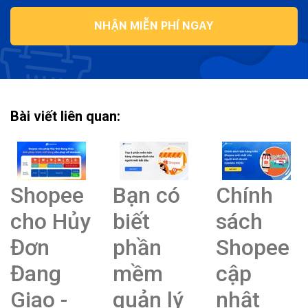
NHẬN MIỄN PHÍ NGAY
Bài viết liên quan:
Shopee
Bạn có
Chính
cho Hủy
biết
sách
Đơn
phần
Shopee
Đang
mềm
cập
Giao -
quản lý
nhật