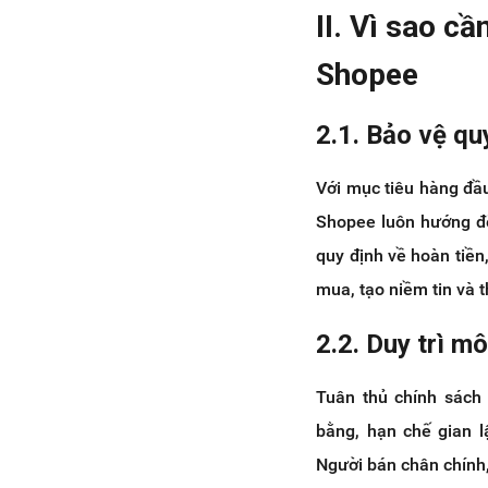
phẩm trên Shopee
II. Vì sao c
5.8. Chính sách về Vi phạm
quy định Chat
Shopee
VI. Các hành vi vi phạm nghiêm
trọng Chính sách của Shopee và
2.1. Bảo vệ qu
hình thức xử lý
6.1. Lợi dụng mã giảm giá của
Với mục tiêu hàng đầ
Shopee và gian lận
6.2. Gian lận phí hoa hồng từ
Shopee luôn hướng đế
tiếp thị liên kết
quy định về hoàn tiền
6.3. Thực hiện các giao dịch
mua, tạo niềm tin và 
không hợp lệ trên Shopee
6.4. Giao kiện hàng rỗng/hàng
2.2. Duy trì m
không liên quan
VII. Giải pháp bán hàng qua
Tuân thủ chính sách
Shopee thu về lợi nhuận gấp 3 lần
cùng Haravan
bằng, hạn chế gian l
Người bán chân chính,