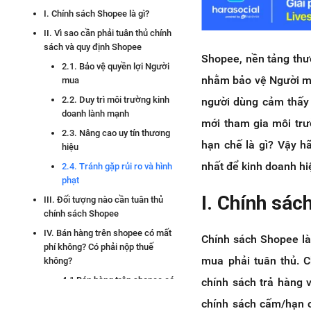
I. Chính sách Shopee là gì?
II. Vì sao cần phải tuân thủ chính
sách và quy định Shopee
Shopee, nền tảng thư
2.1. Bảo vệ quyền lợi Người
nhằm bảo vệ Người mu
mua
2.2. Duy trì môi trường kinh
người dùng cảm thấy 
doanh lành mạnh
mới tham gia môi tr
2.3. Nâng cao uy tín thương
hạn chế là gì? Vậy 
hiệu
nhất để kinh doanh hi
2.4. Tránh gặp rủi ro và hình
phạt
I. Chính sác
III. Đối tượng nào cần tuân thủ
chính sách Shopee
IV. Bán hàng trên shopee có mất
Chính sách Shopee là
phí không? Có phải nộp thuế
mua phải tuân thủ. C
không?
4.1 Bán hàng trên shopee có
chính sách trả hàng 
mất phí không?
chính sách cấm/hạn c