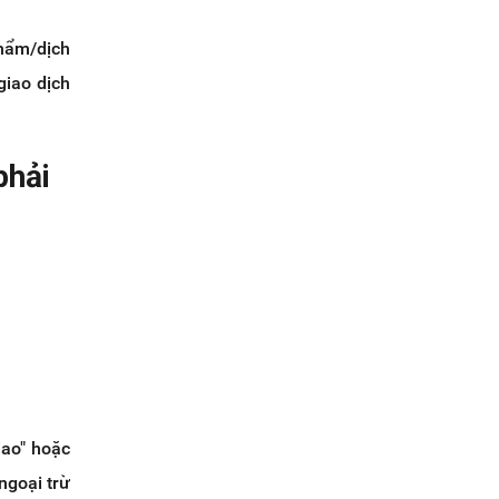
hẩm/dịch
giao dịch
phải
iao" hoặc
ngoại trừ