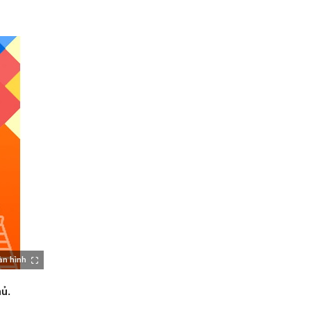
àn hình
ủ.