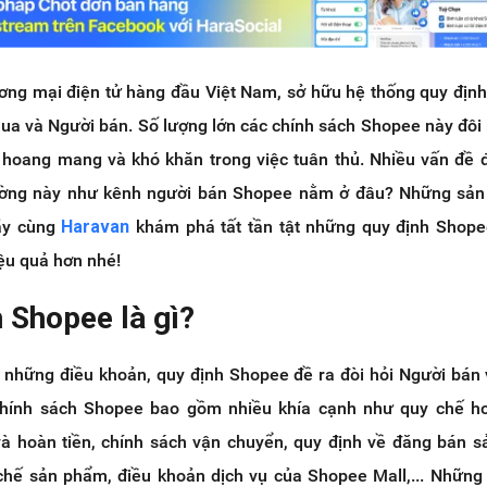
ơng mại điện tử hàng đầu Việt Nam, sở hữu hệ thống quy địn
a và Người bán. Số lượng lớn các chính sách Shopee này đôi 
hoang mang và khó khăn trong việc tuân thủ. Nhiều vấn đề đ
ường này như kênh người bán Shopee nằm ở đâu? Những sản
hãy cùng
Haravan
khám phá tất tần tật những quy định Shop
ệu quả hơn nhé!
h Shopee là gì?
 những điều khoản, quy định Shopee đề ra đòi hỏi Người bán
hính sách Shopee bao gồm nhiều khía cạnh như quy chế hoa
và hoàn tiền, chính sách vận chuyển, quy định về đăng bán 
hế sản phẩm, điều khoản dịch vụ của Shopee Mall,... Những