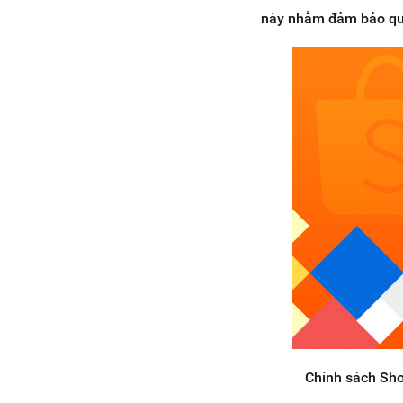
4.2. Quy định shopee có yêu
này nhằm đảm bảo qu
cầu phải nộp thuế không?
4.3. Cập nhật mới nhất các
thay đổi về chính sách phí và
gói dịch vụ đối với Người bán
thuộc Shopee Mall
V. Cập nhật mới nhất các chính
sách bán hàng trên Shopee 2024
5.1. Chính sách về vi phạm
đăng bán sản phẩm
5.2. Hạn mức đăng bán sản
phẩm
5.3. Quyền Sở hữu trí tuệ trên
Shopee là gì?
5.4. Giới thiệu về chính sách
xử lý đơn hàng của Shopee
5.5. Hàng đặt trước là gì?
5.6. Sản phẩm spam là gì?
Chính sách Sho
5.7. Quy định về đăng bán sản