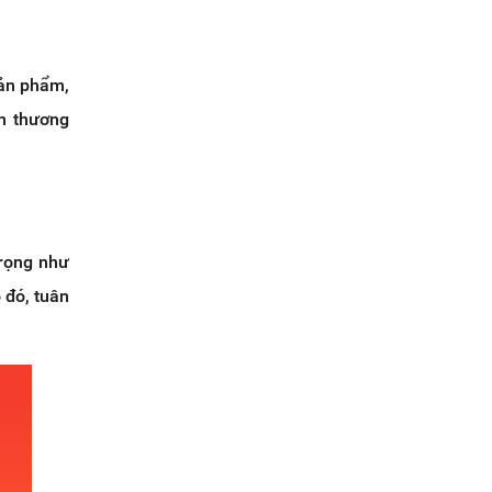
sản phẩm,
ín thương
trọng như
 đó, tuân