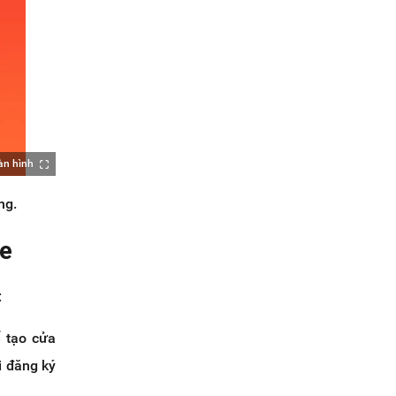
àn hình
ng.
ee
:
 tạo cửa
i đăng ký