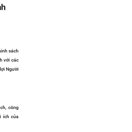
nh
hính sách
h với các
lợi Người
ch, công
i ích của