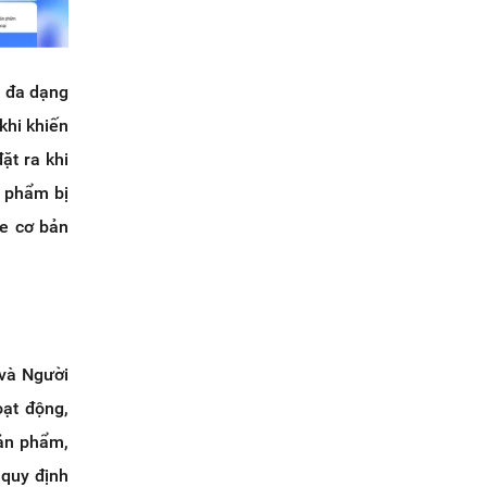
h đa dạng
khi khiến
ặt ra khi
 phẩm bị
ee cơ bản
 và Người
̣t động,
sản phẩm,
 quy định