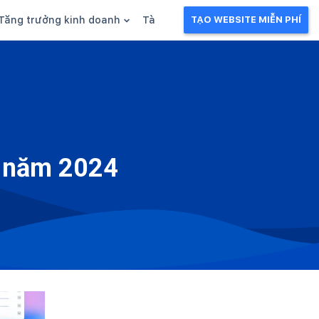
Tăng trưởng kinh doanh
Tài liệu kinh doanh
TẠO WEBSITE MIỄN PHÍ
g
Khuyến mãi
Ebook
Chăm sóc khách hàng
Câu chuyện kinh doanh
Webinar
t năm 2024