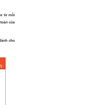
ee từ mỗi
 toán của
 dành cho