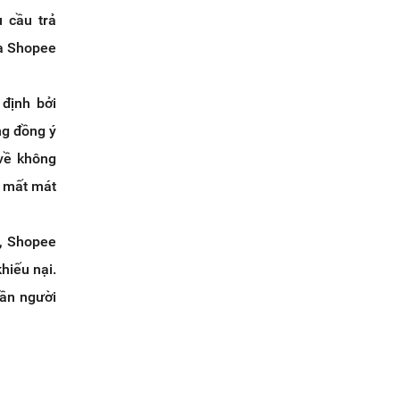
 cầu trả
ủa Shopee
định bởi
ng đồng ý
 về không
, mất mát
, Shopee
hiếu nại.
cần người