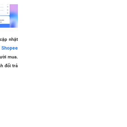
 cập nhật
g Shopee
gười mua.
h đổi trả