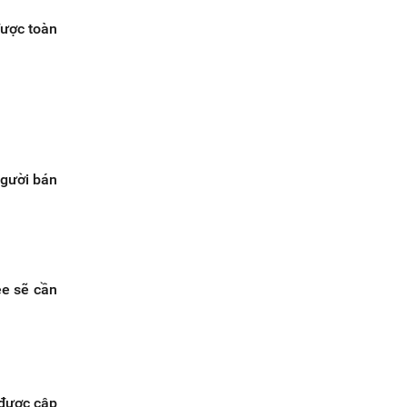
ược toàn
người bán
ee sẽ cần
 được cập