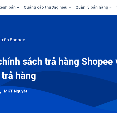
kênh bán
Quảng cáo thương hiệu
Quản lý bán hàng
n hàng
Marketing
Phần mềm quản lý bán hàn
ine
Quảng cáo
Tồn kho
 trên Shopee
 kênh
SEO
Giao hàng và phí ship
bsite
Content
Thanh toán
chính sách trả hàng Shopee 
n social
Thương hiệu/Brand
Tài chính
 trả hàng
n sàn
Nhân viên
hàng
MKT Nguyệt