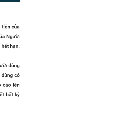
 tiền của
của Người
 hết hạn.
gười dùng
i dùng có
o cáo lên
ết bất kỳ