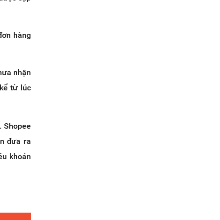
 đơn hàng
chưa nhận
kể từ lúc
e. Shopee
ền đưa ra
iều khoản