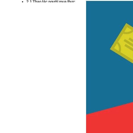
2.1 Thao tác người mua thực
hiện khi có nhu cầu khiếu nại
trả hàng/hoàn tiền
2.2 Tổng quan quy trình xử lý
khiếu nại
2.3 Trường hợp được Shopee
quyết định Hoàn tiền ngay
(Không cần trả hàng)
2.4 Trường hợp được Shopee
quyết định Trả hàng & Hoàn
tiền
2.5 Hướng dẫn người bán
khiếu nại quyết định của
Shopee trong mọi trường hợp
3. Các câu hỏi thường gặp về trả
hàng/ hoàn tiền trên Shopee dành
cho người bán
4. Kết luận