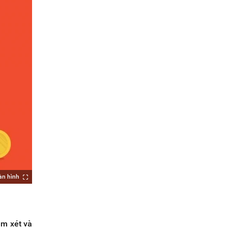
àn hình
em xét và