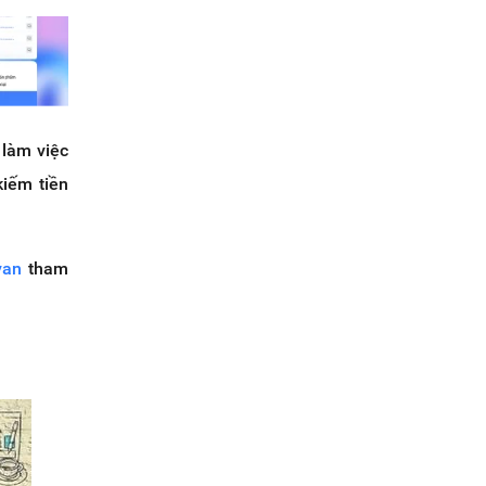
 làm việc
kiếm tiền
van
tham