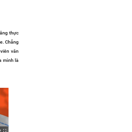
năng thực
ne. Chẳng
 viên văn
a mình là
h