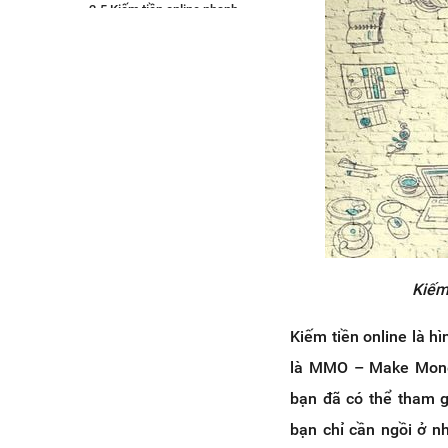
2.5 Kiếm tiền online nhanh
nhất bằng cách viết Review
2.6 Kiếm tiền bằng Podcast là
cách kiếm tiền trên mạng
không cần vốn
2.7 Kiếm thêm thu nhập online
bằng cách trả lời khảo sát
2.8 Trở thành người có ảnh
hưởng trên mạng xã hội
2.9 Trở thành Freelancer để
kiếm thêm thu nhập online
2.10 Kiếm tiền online nhanh
Kiếm
nhất với tiếp thị liên kết
(Affiliate Marketing)
Kiếm tiền online là hì
2.11 Cách kiếm tiền trên
mạng không cần vốn với
là MMO – Make Money 
Dropshipping Shopee, Tiki,
bạn đã có thể tham g
Lazada
2.12 Gia sư dạy học Online
bạn chỉ cần ngồi ở nh