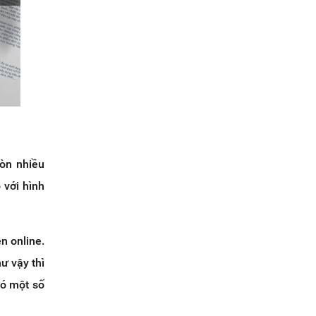
còn nhiều
 với hình
n online.
ư vậy thì
có một số