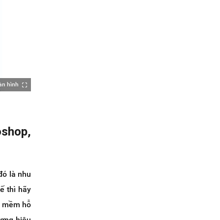
àn hình
oshop,
đó là nhu
ế thì hãy
ần mềm hỗ
ương hiệu