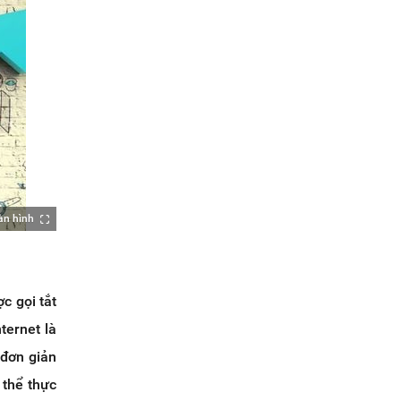
àn hình
c gọi tắt
ternet là
 đơn giản
 thể thực