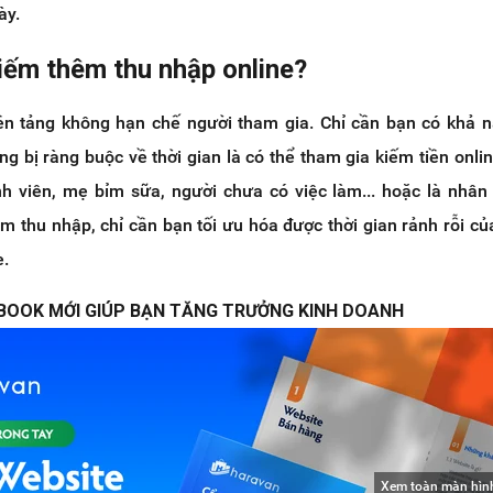
ày.
kiếm thêm thu nhập online?
nền tảng không hạn chế người tham gia. Chỉ cần bạn có khả 
ng bị ràng buộc về thời gian là có thể tham gia kiếm tiền onli
nh viên, mẹ bỉm sữa, người chưa có việc làm... hoặc là nhân
 thu nhập, chỉ cần bạn tối ưu hóa được thời gian rảnh rỗi củ
e.
BOOK MỚI GIÚP BẠN TĂNG TRƯỞNG KINH DOANH
Xem toàn màn hìn