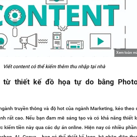
Xem toàn m
Viết content có thể kiếm thêm thu nhập tại nhà
n từ thiết kế đồ họa tự do bằng Phot
 ngành truyền thông và độ hot của ngành Marketing, kéo theo 
 ảnh rất cao. Nếu bạn đam mê sáng tạo và có khả năng thiết k
ức kiếm tiền này qua các dự án online. Hiện nay có nhiều ph
oshop, AI, Canva... bạn có thể thiết kế logo, bộ nhận diện th