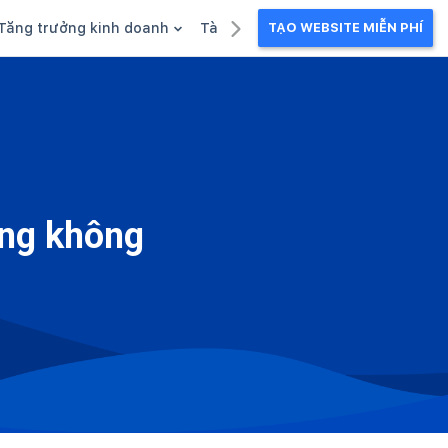
Tăng trưởng kinh doanh
Tài liệu kinh doanh
TẠO WEBSITE MIỄN PHÍ
g
Khuyến mãi
Ebook
Chăm sóc khách hàng
Câu chuyện kinh doanh
Webinar
àng không