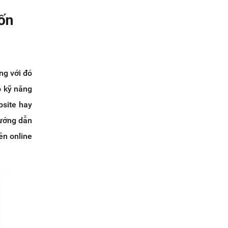
ốn
ng với đó
ó kỹ năng
bsite hay
hướng dẫn
iền online