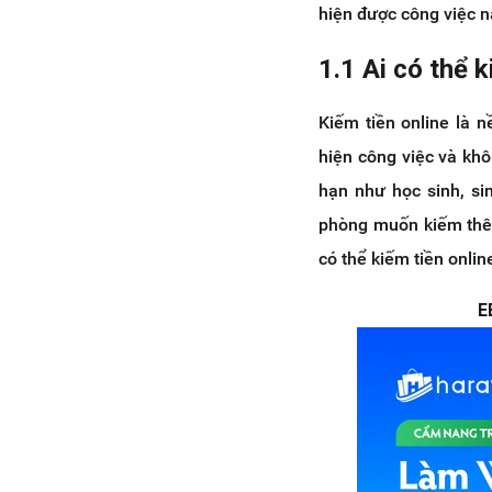
2.13 Dịch thuật online là một
hiện được công việc n
trong những cách kiếm tiền
online không cần vốn
1.1 Ai có thể 
2.14 Cộng tác viên SEO web
2.15 Quản trị tối ưu Fanpage
Kiếm tiền online là 
2.16 Giới thiệu ứng dụng ngân
hiện công việc và khô
hàng, ví điện tử, App
hạn như học sinh, si
2.17 Trở thành đại lý du lịch
trực tuyến
phòng muốn kiếm thêm
2.18 Làm việc như một nhân
có thể kiếm tiền onlin
viên từ xa
2.19 Nhập liệu tại nhà
E
2.20 Kiếm tiền bán hàng
online với vai trò Cộng tác viên
3. Một số lưu ý khi tìm công việc
kiếm thêm thu nhập online
3.1 Tìm hiểu kỹ về nhà tuyển
dụng
3.2 Vấn đề thanh toán lương