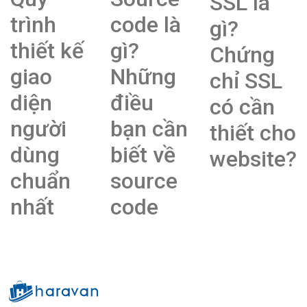
SSL là
trình
code là
gì?
thiết kế
gì?
Chứng
giao
Những
chỉ SSL
diện
điều
có cần
người
bạn cần
thiết cho
dùng
biết về
website?
chuẩn
source
nhất
code