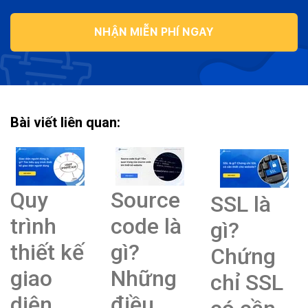
NHẬN MIỄN PHÍ NGAY
Bài viết liên quan:
Quy
Source
SSL là
trình
code là
gì?
thiết kế
gì?
Chứng
giao
Những
chỉ SSL
diện
điều