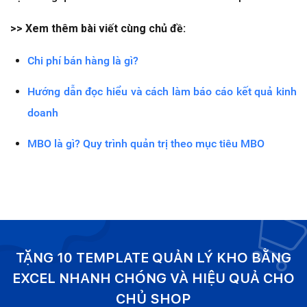
>> Xem thêm bài viết cùng chủ đề:
Chi phí bán hàng là gì?
Hướng dẫn đọc hiểu và cách làm báo cáo kết quả kinh
doanh
MBO là gì? Quy trình quản trị theo mục tiêu MBO
TẶNG 10 TEMPLATE QUẢN LÝ KHO BẰNG
EXCEL NHANH CHÓNG VÀ HIỆU QUẢ CHO
CHỦ SHOP