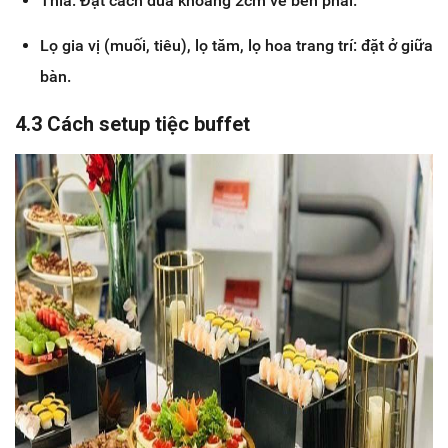
Thìa: Đặt cách đũa khoảng 2cm về bên phải.
Lọ gia vị (muối, tiêu), lọ tăm, lọ hoa trang trí: đặt ở giữa
bàn.
4.3 Cách setup tiệc buffet