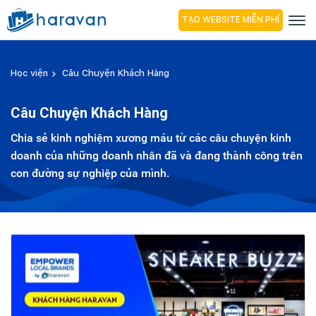
TẠO WEBSITE MIỄN PHÍ
Học viện
Câu Chuyện Khách Hàng
Câu Chuyện Khách Hàng
Chia sẻ kinh nghiệm xương máu từ các câu chuyện kinh
doanh của những doanh nhân đã và đang thành công trên
con đường sự nghiệp của mình.