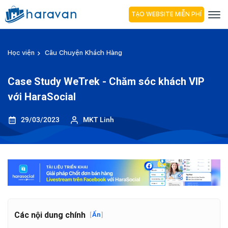
TẠO WEBSITE MIỄN PHÍ
Học viện
Câu Chuyện Khách Hàng
Case Study WeTrek - Chăm sóc khách VIP
với HaraSocial
29/03/2023
MKT Linh
Các nội dung chính
[
Ẩn
]